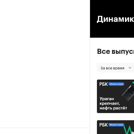
00
Динамик
Все выпу
За все время