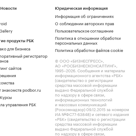
 Новости
Юридическая информация
Информация об ограничениях
roid
О соблюдении авторских прав
allery
Пользовательское соглашение
Политика в отношении обработки
гие продукты РБК
персональных данных
ако для бизнеса
Политика обработки файлов cookie
поративный регистратор
енов
© ООО «БИЗНЕСПРЕСС»,
АО «РОСБИЗНЕСКОНСАЛТИНГ»,
тинг сайтов
1995–2026
. Сообщения и материалы
.решения
информационного агентства «РБК»
(свидетельство о регистрации
комства
средства массовой информации
 знакомств podbor.ru
выдано Федеральной службой
по надзору в сфере связи,
 Курсы
информационных технологий
ла управления РБК
и массовых коммуникаций
(Роскомнадзор) 09.12.2015 за номером
ИА №ФС77-63848) и сетевого издания
«РБК» (свидетельство о регистрации
средства массовой информации
выдано Федеральной службой
по надзору в сфере связи,