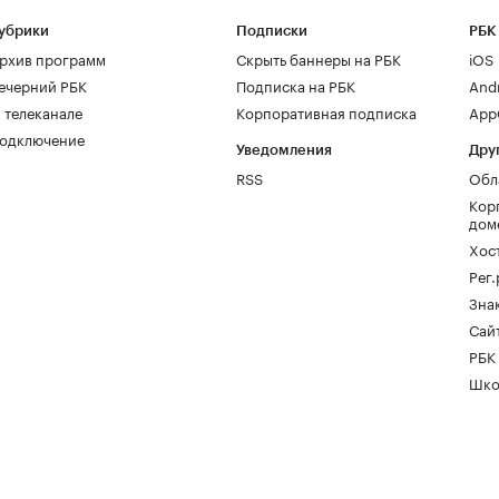
убрики
Подписки
РБК
рхив программ
Скрыть баннеры на РБК
iOS
ечерний РБК
Подписка на РБК
And
 телеканале
Корпоративная подписка
AppG
одключение
Уведомления
Дру
RSS
Обл
Кор
дом
Хос
Рег
Зна
Сайт
РБК
Шко