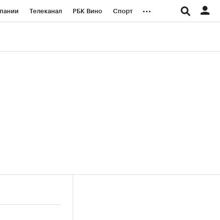
...
пании
Телеканал
РБК Вино
Спорт
ые проекты
Город
Стиль
Крипто
Спецпроекты СПб
логии и медиа
Финансы