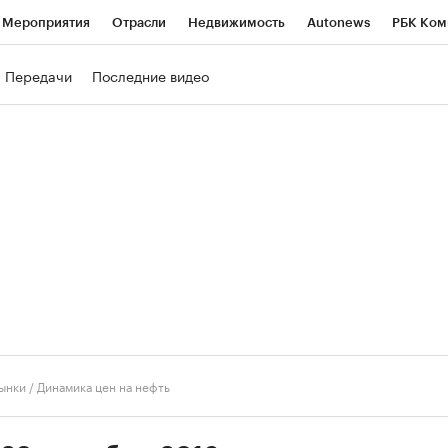
Мероприятия
Отрасли
Недвижимость
Autonews
РБК Ком
ние
РБК Курсы
РБК Life
Тренды
Визионеры
Национальн
Передачи
Последние видео
б
Исследования
Кредитные рейтинги
Франшизы
Газета
роверка контрагентов
Политика
Экономика
Бизнес
Техно
ынки
/
Динамика цен на нефть