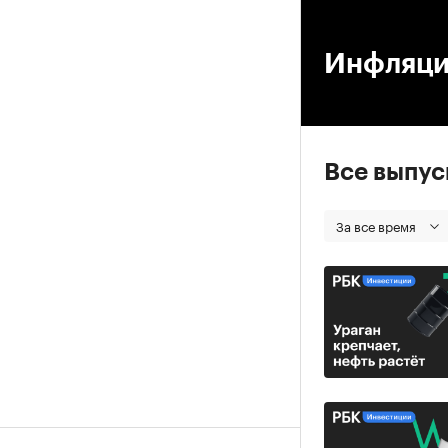
00
Инфляция
Все выпу
За все время