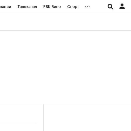
...
пании
Телеканал
РБК Вино
Спорт
ые проекты
Город
Стиль
Крипто
Спецпроекты СПб
логии и медиа
Финансы