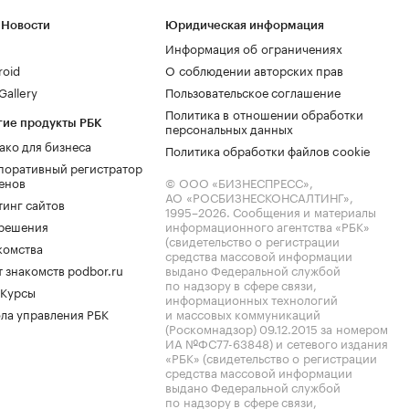
 Новости
Юридическая информация
Информация об ограничениях
roid
О соблюдении авторских прав
allery
Пользовательское соглашение
Политика в отношении обработки
гие продукты РБК
персональных данных
ако для бизнеса
Политика обработки файлов cookie
поративный регистратор
енов
© ООО «БИЗНЕСПРЕСС»,
АО «РОСБИЗНЕСКОНСАЛТИНГ»,
тинг сайтов
1995–2026
. Сообщения и материалы
.решения
информационного агентства «РБК»
(свидетельство о регистрации
комства
средства массовой информации
 знакомств podbor.ru
выдано Федеральной службой
по надзору в сфере связи,
 Курсы
информационных технологий
ла управления РБК
и массовых коммуникаций
(Роскомнадзор) 09.12.2015 за номером
ИА №ФС77-63848) и сетевого издания
«РБК» (свидетельство о регистрации
средства массовой информации
выдано Федеральной службой
по надзору в сфере связи,