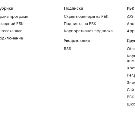
убрики
Подписки
РБК
рхив программ
Скрыть баннеры на РБК
iOS
ечерний РБК
Подписка на РБК
And
 телеканале
Корпоративная подписка
AppG
одключение
Уведомления
Дру
RSS
Обл
Кор
дом
Хос
Рег
Зна
Сайт
РБК
Шко