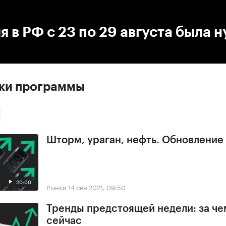
:00
/
00:00
 в РФ с 23 по 29 августа была 
ски программы
Шторм, ураган, нефть. Обновлени
20:00
Рынки
14 сен 2021, 09:50
Тренды предстоящей недели: за че
сейчас