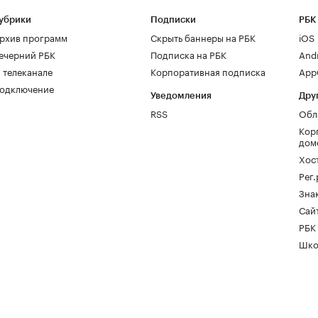
убрики
Подписки
РБК
рхив программ
Скрыть баннеры на РБК
iOS
ечерний РБК
Подписка на РБК
And
 телеканале
Корпоративная подписка
AppG
одключение
Уведомления
Дру
RSS
Обл
Кор
дом
Хос
Рег
Зна
Сайт
РБК
Шко