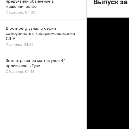
предъявили обвинение в
Выпуск за
мошенничестве
Общество, 04:32
Bloomberg узнал о серии
самоубийств в киберкомандовании
США
Политика, 04:26
Землетрясение магнитудой 4,1
произошло в Туве
Общество, 04:13