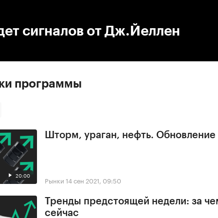
:00
/
00:00
ет сигналов от Дж.Йеллен
ски программы
Шторм, ураган, нефть. Обновлени
20:00
Рынки
14 сен 2021, 09:50
Тренды предстоящей недели: за че
сейчас