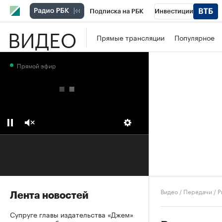
Подписка на РБК
Инвестиции
ВИДЕО
Школа управления РБК
РБК Образова
Прямые трансляции
Популярное
РБК Бизнес-среда
Дискуссионный клу
Прямой эфир
Конференции СПб
Спецпроекты
П
Рынок наличной валюты
Видео
/
Передачи
/
Р
Лента новостей
Супруге главы издательства «Джем»