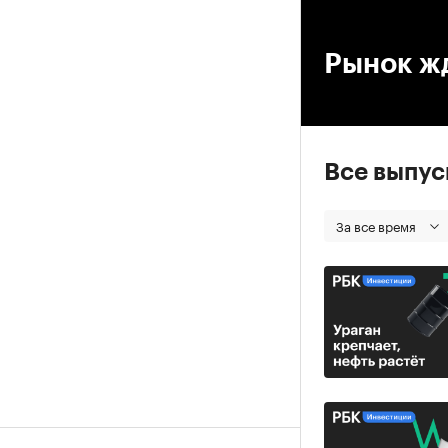
00
Рынок жд
Все выпу
За все время