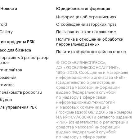
 Новости
Юридическая информация
Информация об ограничениях
roid
О соблюдении авторских прав
allery
Пользовательское соглашение
Политика в отношении обработки
гие продукты РБК
персональных данных
ако для бизнеса
Политика обработки файлов cookie
поративный регистратор
енов
© ООО «БИЗНЕСПРЕСС»,
АО «РОСБИЗНЕСКОНСАЛТИНГ»,
тинг сайтов
1995–2026
. Сообщения и материалы
.решения
информационного агентства «РБК»
(свидетельство о регистрации
комства
средства массовой информации
 знакомств podbor.ru
выдано Федеральной службой
по надзору в сфере связи,
 Курсы
информационных технологий
ла управления РБК
и массовых коммуникаций
(Роскомнадзор) 09.12.2015 за номером
ИА №ФС77-63848) и сетевого издания
«РБК» (свидетельство о регистрации
средства массовой информации
выдано Федеральной службой
по надзору в сфере связи,