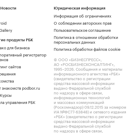
 Новости
Юридическая информация
Информация об ограничениях
roid
О соблюдении авторских прав
allery
Пользовательское соглашение
Политика в отношении обработки
гие продукты РБК
персональных данных
ако для бизнеса
Политика обработки файлов cookie
поративный регистратор
енов
© ООО «БИЗНЕСПРЕСС»,
АО «РОСБИЗНЕСКОНСАЛТИНГ»,
тинг сайтов
1995–2026
. Сообщения и материалы
.решения
информационного агентства «РБК»
(свидетельство о регистрации
комства
средства массовой информации
 знакомств podbor.ru
выдано Федеральной службой
по надзору в сфере связи,
 Курсы
информационных технологий
ла управления РБК
и массовых коммуникаций
(Роскомнадзор) 09.12.2015 за номером
ИА №ФС77-63848) и сетевого издания
«РБК» (свидетельство о регистрации
средства массовой информации
выдано Федеральной службой
по надзору в сфере связи,