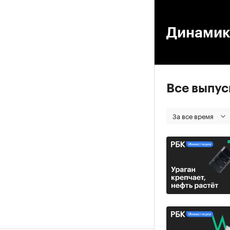
00
Динамик
Все выпу
За все время