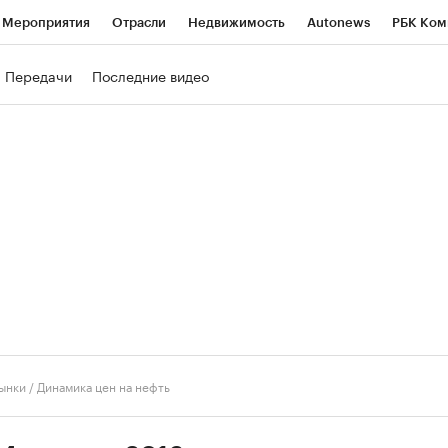
Мероприятия
Отрасли
Недвижимость
Autonews
РБК Ком
ние
РБК Курсы
РБК Life
Тренды
Визионеры
Национальн
Передачи
Последние видео
б
Исследования
Кредитные рейтинги
Франшизы
Газета
роверка контрагентов
Политика
Экономика
Бизнес
Техно
ынки
/
Динамика цен на нефть