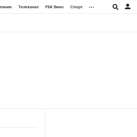
...
пании
Телеканал
РБК Вино
Спорт
ые проекты
Город
Стиль
Крипто
Спецпроекты СПб
логии и медиа
Финансы