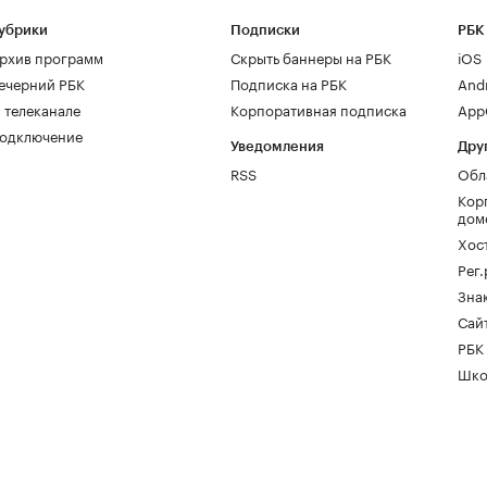
убрики
Подписки
РБК
рхив программ
Скрыть баннеры на РБК
iOS
ечерний РБК
Подписка на РБК
And
 телеканале
Корпоративная подписка
AppG
одключение
Уведомления
Дру
RSS
Обл
Кор
дом
Хос
Рег
Зна
Сайт
РБК
Шко