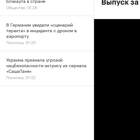
блэкаута в стране
Выпуск за 
Общество, 01:28
В Германии увидели «сценарий
теракта» в инциденте с дроном в
аэропорту
Политика, 01:20
Украина признала угрозой
нацбезопасности актрису из сериала
«СашаТаня»
Политика, 01:02