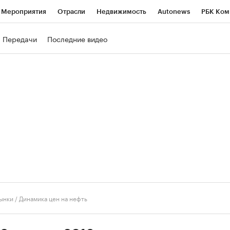
Мероприятия
Отрасли
Недвижимость
Autonews
РБК Ком
ние
РБК Курсы
РБК Life
Тренды
Визионеры
Национальн
Передачи
Последние видео
б
Исследования
Кредитные рейтинги
Франшизы
Газета
роверка контрагентов
Политика
Экономика
Бизнес
Техно
ынки
/
Динамика цен на нефть