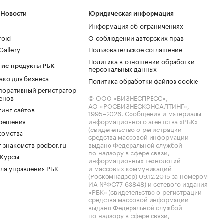
 Новости
Юридическая информация
Информация об ограничениях
roid
О соблюдении авторских прав
allery
Пользовательское соглашение
Политика в отношении обработки
гие продукты РБК
персональных данных
ако для бизнеса
Политика обработки файлов cookie
поративный регистратор
енов
© ООО «БИЗНЕСПРЕСС»,
АО «РОСБИЗНЕСКОНСАЛТИНГ»,
тинг сайтов
1995–2026
. Сообщения и материалы
.решения
информационного агентства «РБК»
(свидетельство о регистрации
комства
средства массовой информации
 знакомств podbor.ru
выдано Федеральной службой
по надзору в сфере связи,
 Курсы
информационных технологий
ла управления РБК
и массовых коммуникаций
(Роскомнадзор) 09.12.2015 за номером
ИА №ФС77-63848) и сетевого издания
«РБК» (свидетельство о регистрации
средства массовой информации
выдано Федеральной службой
по надзору в сфере связи,