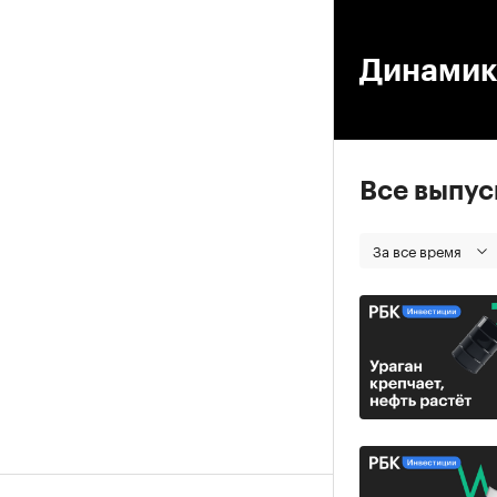
00
Динамик
Все выпу
За все время