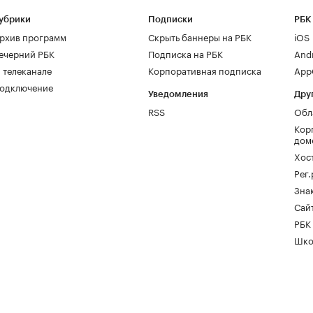
убрики
Подписки
РБК
рхив программ
Скрыть баннеры на РБК
iOS
ечерний РБК
Подписка на РБК
And
 телеканале
Корпоративная подписка
AppG
одключение
Уведомления
Дру
RSS
Обл
Кор
дом
Хос
Рег
Зна
Сайт
РБК
Шко