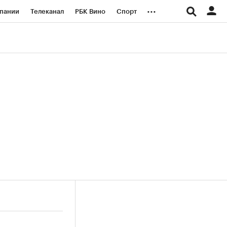
...
пании
Телеканал
РБК Вино
Спорт
ые проекты
Город
Стиль
Крипто
Спецпроекты СПб
логии и медиа
Финансы