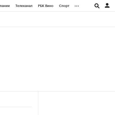
...
пании
Телеканал
РБК Вино
Спорт
ые проекты
Город
Стиль
Крипто
Спецпроекты СПб
логии и медиа
Финансы