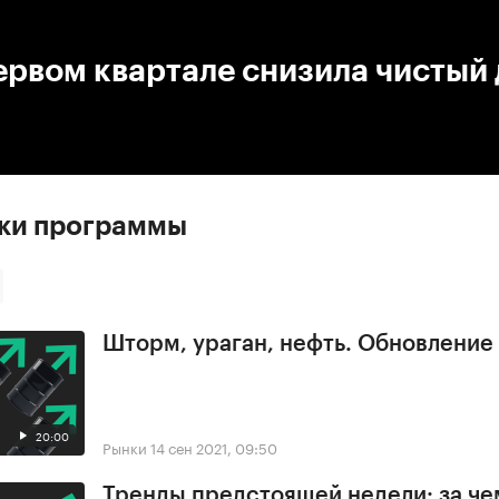
:00
/
00:00
рвом квартале снизила чистый 
ски программы
Шторм, ураган, нефть. Обновлени
20:00
Рынки
14 сен 2021, 09:50
Тренды предстоящей недели: за че