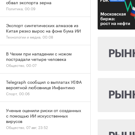
обвал экспорта зерна
Политика, 00:09
Экспорт синтетических алмазов из
Китая резко вырос на фоне бума ИИ
Технологии и медиа, 00:08
В Чехии при нападении с ножом
пострадали четыре человека
Общество, 00:07
Telegraph сообщил о выплатах УЕФА
вероятной любовнице Инфантино
Спорт, 00:06
Ученые оценили риски от созданных
с помощью ИИ искусственных
вирусов
Общество, 07 авг, 23:52