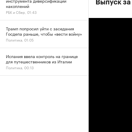
инструмента диверсификации
Выпуск за
накоплений
РБК и Сбер, 01:43
Трамп попросил уйти с заседания
Госдепа раньше, чтобы «вести войну»
Политика, 01:05
Испания ввела контроль на границе
для путешественников из Италии
Политика, 00:13