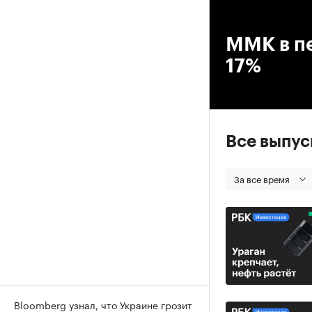
00
ММК в пе
17%
Все выпу
За все время
Bloomberg узнал, что Украине грозит