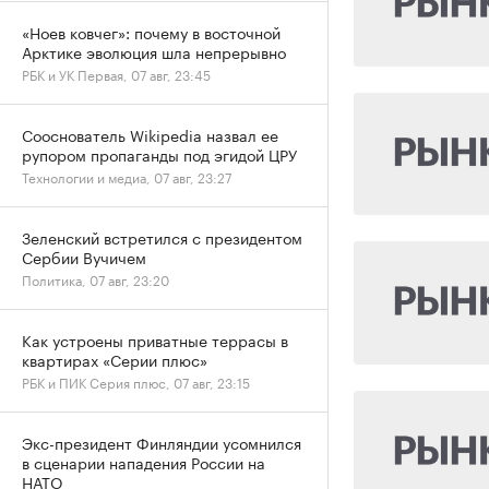
«Ноев ковчег»: почему в восточной
Арктике эволюция шла непрерывно
РБК и УК Первая, 07 авг, 23:45
Сооснователь Wikipedia назвал ее
рупором пропаганды под эгидой ЦРУ
Технологии и медиа, 07 авг, 23:27
Зеленский встретился с президентом
Сербии Вучичем
Политика, 07 авг, 23:20
Как устроены приватные террасы в
квартирах «Серии плюс»
РБК и ПИК Серия плюс, 07 авг, 23:15
Экс-президент Финляндии усомнился
в сценарии нападения России на
НАТО