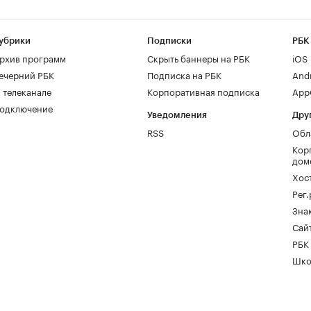
убрики
Подписки
РБК
рхив программ
Скрыть баннеры на РБК
iOS
ечерний РБК
Подписка на РБК
And
 телеканале
Корпоративная подписка
AppG
одключение
Уведомления
Дру
RSS
Обл
Кор
дом
Хос
Рег
Зна
Сайт
РБК
Шко