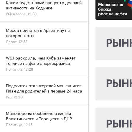
Каким будет новый эпицентр деловой
активности на Ходынке
РБК и Stone, 12:33
Месси прилетел в Аргентину на
похороны отца
Спорт, 12:32
WSJ раскрыла, чем Куба заменяет
топливо на фоне энергокризиса
Политика, 12:28
Подросток стал жертвой мошенников.
План для родителей в первые 24 часа
Pro, 12:20
Минобороны сообщило о взятии
Васютинского и Торецкого в ДНР
Политика, 12:15