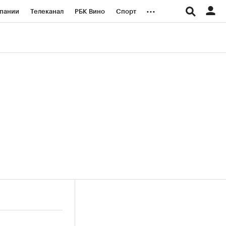
...
пании
Телеканал
РБК Вино
Спорт
ые проекты
Город
Стиль
Крипто
Спецпроекты СПб
логии и медиа
Финансы