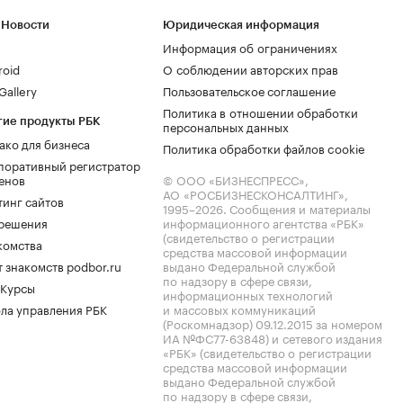
 Новости
Юридическая информация
Информация об ограничениях
roid
О соблюдении авторских прав
allery
Пользовательское соглашение
Политика в отношении обработки
гие продукты РБК
персональных данных
ако для бизнеса
Политика обработки файлов cookie
поративный регистратор
енов
© ООО «БИЗНЕСПРЕСС»,
АО «РОСБИЗНЕСКОНСАЛТИНГ»,
тинг сайтов
1995–2026
. Сообщения и материалы
.решения
информационного агентства «РБК»
(свидетельство о регистрации
комства
средства массовой информации
 знакомств podbor.ru
выдано Федеральной службой
по надзору в сфере связи,
 Курсы
информационных технологий
ла управления РБК
и массовых коммуникаций
(Роскомнадзор) 09.12.2015 за номером
ИА №ФС77-63848) и сетевого издания
«РБК» (свидетельство о регистрации
средства массовой информации
выдано Федеральной службой
по надзору в сфере связи,