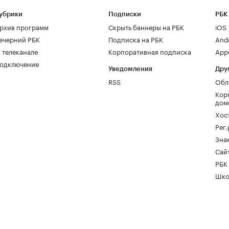
убрики
Подписки
РБК
рхив программ
Скрыть баннеры на РБК
iOS
ечерний РБК
Подписка на РБК
And
 телеканале
Корпоративная подписка
AppG
одключение
Уведомления
Дру
RSS
Обл
Кор
дом
Хос
Рег
Зна
Сайт
РБК
Шко