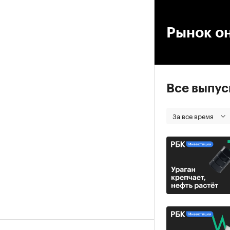
00
Рынок о
Все выпу
За все время