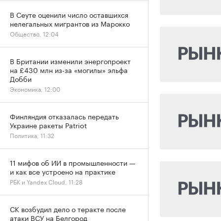
В Сеуте оценили число оставшихся
нелегальных мигрантов из Марокко
Общество, 12:04
В Британии изменили энергопроект
на £430 млн из-за «могилы» эльфа
Добби
Экономика, 12:00
Финляндия отказалась передать
Украине ракеты Patriot
Политика, 11:32
11 мифов об ИИ в промышленности —
и как все устроено на практике
РБК и Yandex Cloud, 11:28
СК возбудил дело о теракте после
атаки ВСУ на Белгород