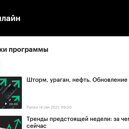
:00
/
00:00
нлайн
ски программы
Шторм, ураган, нефть. Обновлени
20:00
Рынки
14 сен 2021, 09:50
Тренды предстоящей недели: за че
сейчас