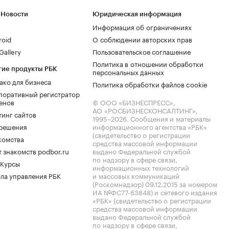
 Новости
Юридическая информация
Информация об ограничениях
roid
О соблюдении авторских прав
allery
Пользовательское соглашение
Политика в отношении обработки
гие продукты РБК
персональных данных
ако для бизнеса
Политика обработки файлов cookie
поративный регистратор
енов
© ООО «БИЗНЕСПРЕСС»,
АО «РОСБИЗНЕСКОНСАЛТИНГ»,
тинг сайтов
1995–2026
. Сообщения и материалы
.решения
информационного агентства «РБК»
(свидетельство о регистрации
комства
средства массовой информации
 знакомств podbor.ru
выдано Федеральной службой
по надзору в сфере связи,
 Курсы
информационных технологий
ла управления РБК
и массовых коммуникаций
(Роскомнадзор) 09.12.2015 за номером
ИА №ФС77-63848) и сетевого издания
«РБК» (свидетельство о регистрации
средства массовой информации
выдано Федеральной службой
по надзору в сфере связи,