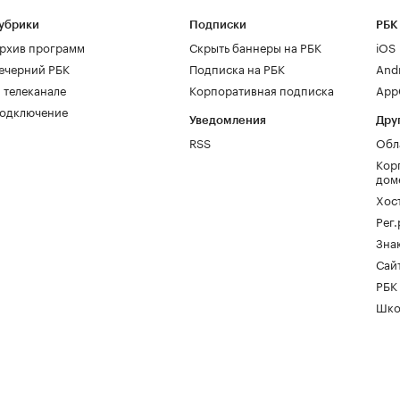
убрики
Подписки
РБК
рхив программ
Скрыть баннеры на РБК
iOS
ечерний РБК
Подписка на РБК
And
 телеканале
Корпоративная подписка
AppG
одключение
Уведомления
Дру
RSS
Обл
Кор
дом
Хос
Рег
Зна
Сайт
РБК
Шко