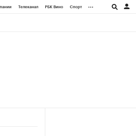
...
пании
Телеканал
РБК Вино
Спорт
ые проекты
Город
Стиль
Крипто
Спецпроекты СПб
логии и медиа
Финансы