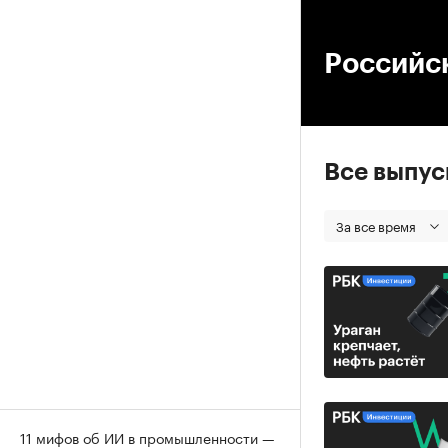
00
Российс
Все выпу
За все время
11 мифов об ИИ в промышленности —