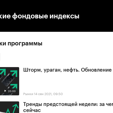
:00
/
00:00
кие фондовые индексы
ски программы
Шторм, ураган, нефть. Обновлени
20:00
Рынки
14 сен 2021, 09:50
Тренды предстоящей недели: за че
сейчас