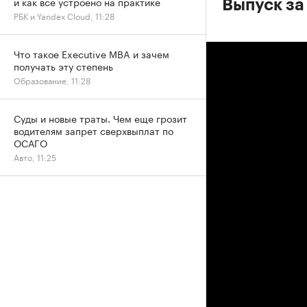
и как все устроено на практике
Выпуск за
РБК и Yandex Cloud, 11:28
Что такое Executive MBA и зачем
получать эту степень
Образование, 11:28
Суды и новые траты. Чем еще грозит
водителям запрет сверхвыплат по
ОСАГО
Авто, 11:25