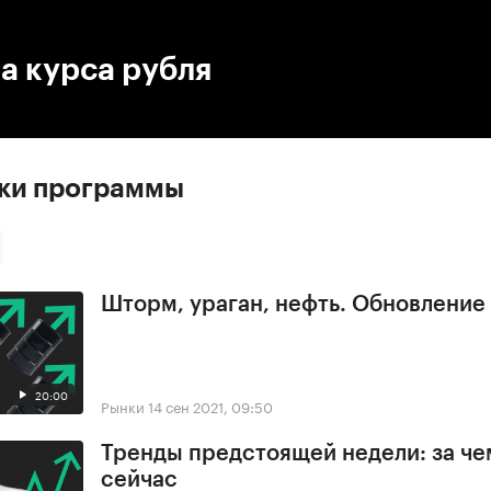
:00
/
00:00
а курса рубля
ски программы
Шторм, ураган, нефть. Обновлени
20:00
Рынки
14 сен 2021, 09:50
Тренды предстоящей недели: за че
сейчас