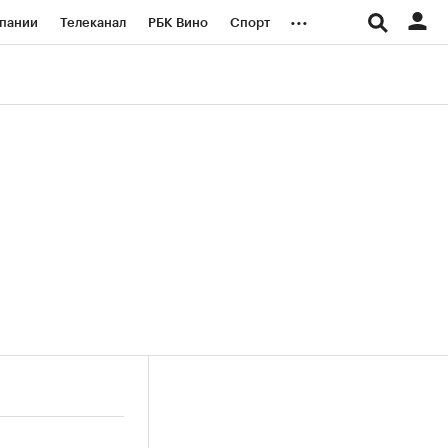
...
пании
Телеканал
РБК Вино
Спорт
ые проекты
Город
Стиль
Крипто
Спецпроекты СПб
логии и медиа
Финансы