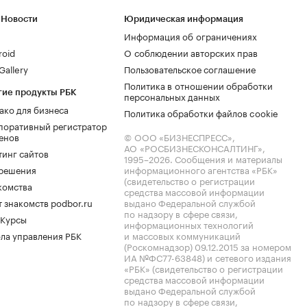
 Новости
Юридическая информация
Информация об ограничениях
roid
О соблюдении авторских прав
allery
Пользовательское соглашение
Политика в отношении обработки
гие продукты РБК
персональных данных
ако для бизнеса
Политика обработки файлов cookie
поративный регистратор
енов
© ООО «БИЗНЕСПРЕСС»,
АО «РОСБИЗНЕСКОНСАЛТИНГ»,
тинг сайтов
1995–2026
. Сообщения и материалы
.решения
информационного агентства «РБК»
(свидетельство о регистрации
комства
средства массовой информации
 знакомств podbor.ru
выдано Федеральной службой
по надзору в сфере связи,
 Курсы
информационных технологий
ла управления РБК
и массовых коммуникаций
(Роскомнадзор) 09.12.2015 за номером
ИА №ФС77-63848) и сетевого издания
«РБК» (свидетельство о регистрации
средства массовой информации
выдано Федеральной службой
по надзору в сфере связи,