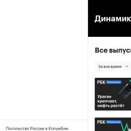
00
Динамик
Все выпу
За все время
Посольство России в Колумбии