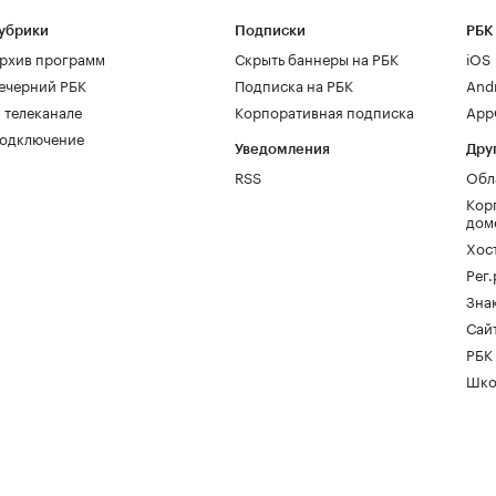
убрики
Подписки
РБК
рхив программ
Скрыть баннеры на РБК
iOS
ечерний РБК
Подписка на РБК
And
 телеканале
Корпоративная подписка
AppG
одключение
Уведомления
Дру
RSS
Обл
Кор
дом
Хос
Рег
Зна
Сайт
РБК
Шко