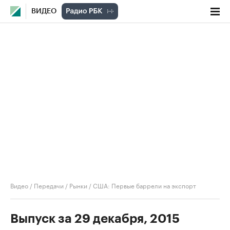
ВИДЕО
Видео
/
Передачи
/
Рынки
/
США: Первые баррели на экспорт
Выпуск за 29 декабря, 2015