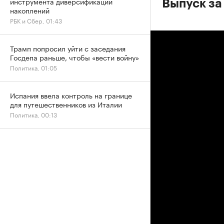
инструмента диверсификации
Выпуск за
накоплений
РБК и Сбер, 01:43
Трамп попросил уйти с заседания
Госдепа раньше, чтобы «вести войну»
Политика, 01:05
Испания ввела контроль на границе
для путешественников из Италии
Политика, 00:13