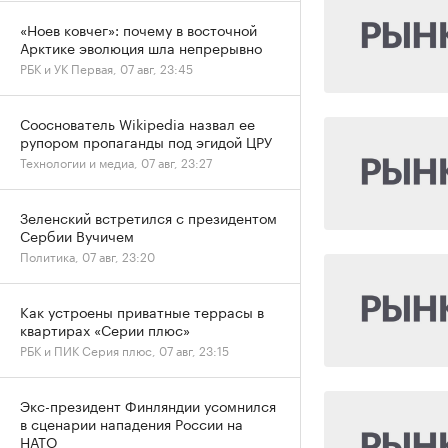
«Ноев ковчег»: почему в восточной
Арктике эволюция шла непрерывно
РБК и УК Первая, 07 авг, 23:45
Сооснователь Wikipedia назвал ее
рупором пропаганды под эгидой ЦРУ
Технологии и медиа, 07 авг, 23:27
Зеленский встретился с президентом
Сербии Вучичем
Политика, 07 авг, 23:20
Как устроены приватные террасы в
квартирах «Серии плюс»
РБК и ПИК Серия плюс, 07 авг, 23:15
Экс-президент Финляндии усомнился
в сценарии нападения России на
НАТО