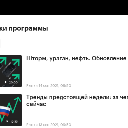
:00
/
00:00
ски программы
Шторм, ураган, нефть. Обновлени
20:00
Рынки
14 сен 2021, 09:50
Тренды предстоящей недели: за че
сейчас
19:55
Рынки
13 сен 2021, 09:50