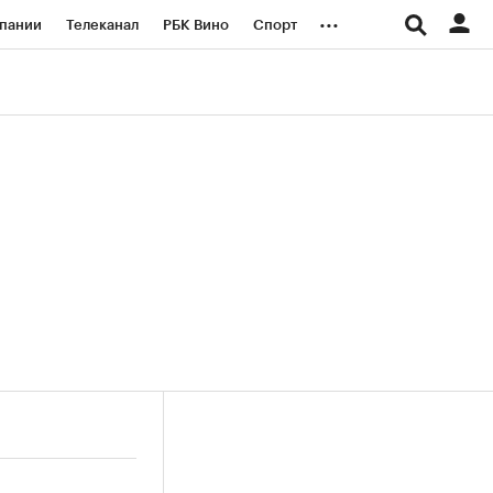
...
пании
Телеканал
РБК Вино
Спорт
ые проекты
Город
Стиль
Крипто
Спецпроекты СПб
логии и медиа
Финансы