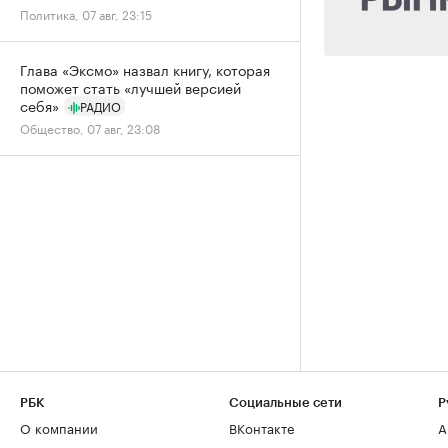
Политика, 07 авг, 23:15
Глава «Эксмо» назвал книгу, которая
поможет стать «лучшей версией
себя»
РАДИО
Общество, 07 авг, 23:08
РБК
Социальные сети
Р
О компании
ВКонтакте
А