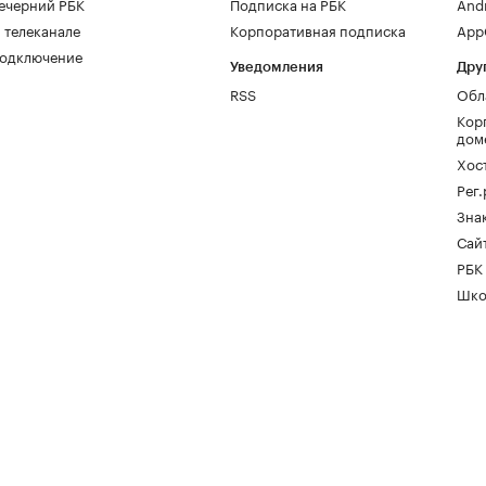
ечерний РБК
Подписка на РБК
And
 телеканале
Корпоративная подписка
AppG
одключение
Уведомления
Дру
RSS
Обл
Кор
дом
Хос
Рег
Зна
Сайт
РБК
Шко