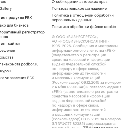
roid
О соблюдении авторских прав
allery
Пользовательское соглашение
Политика в отношении обработки
гие продукты РБК
персональных данных
ако для бизнеса
Политика обработки файлов cookie
поративный регистратор
енов
© ООО «БИЗНЕСПРЕСС»,
АО «РОСБИЗНЕСКОНСАЛТИНГ»,
тинг сайтов
1995–2026
. Сообщения и материалы
.решения
информационного агентства «РБК»
(свидетельство о регистрации
комства
средства массовой информации
 знакомств podbor.ru
выдано Федеральной службой
по надзору в сфере связи,
 Курсы
информационных технологий
ла управления РБК
и массовых коммуникаций
(Роскомнадзор) 09.12.2015 за номером
ИА №ФС77-63848) и сетевого издания
«РБК» (свидетельство о регистрации
средства массовой информации
выдано Федеральной службой
по надзору в сфере связи,
информационных технологий
и массовых коммуникаций
(Роскомнадзор) 03.12.2021 за номером
ЭЛ №ФС77-82385) сопровождаются
пометкой «РБК».
letters@rbc.ru
18+