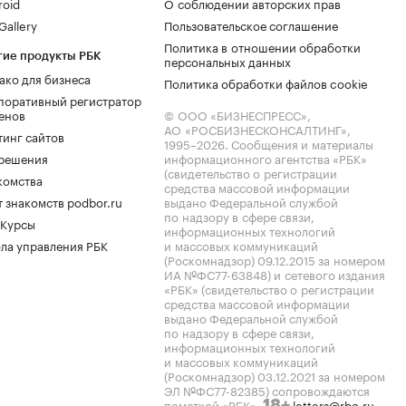
roid
О соблюдении авторских прав
allery
Пользовательское соглашение
Политика в отношении обработки
гие продукты РБК
персональных данных
ако для бизнеса
Политика обработки файлов cookie
поративный регистратор
енов
© ООО «БИЗНЕСПРЕСС»,
АО «РОСБИЗНЕСКОНСАЛТИНГ»,
тинг сайтов
1995–2026
. Сообщения и материалы
.решения
информационного агентства «РБК»
(свидетельство о регистрации
комства
средства массовой информации
 знакомств podbor.ru
выдано Федеральной службой
по надзору в сфере связи,
 Курсы
информационных технологий
ла управления РБК
и массовых коммуникаций
(Роскомнадзор) 09.12.2015 за номером
ИА №ФС77-63848) и сетевого издания
«РБК» (свидетельство о регистрации
средства массовой информации
выдано Федеральной службой
по надзору в сфере связи,
информационных технологий
и массовых коммуникаций
(Роскомнадзор) 03.12.2021 за номером
ЭЛ №ФС77-82385) сопровождаются
пометкой «РБК».
letters@rbc.ru
18+