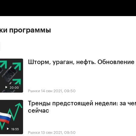
:00
/
00:00
ски программы
Шторм, ураган, нефть. Обновлени
20:00
Рынки
14 сен 2021, 09:50
Тренды предстоящей недели: за че
сейчас
19:55
Рынки
13 сен 2021, 09:50