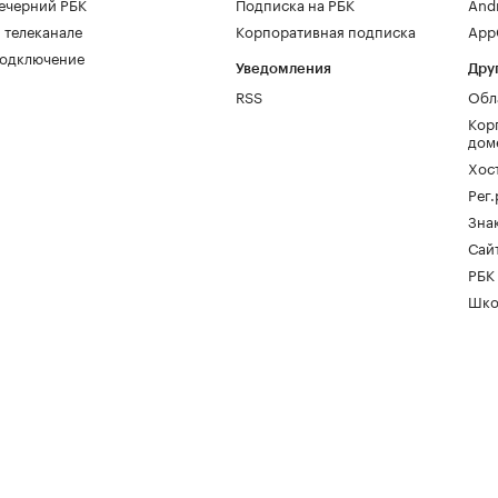
ечерний РБК
Подписка на РБК
And
 телеканале
Корпоративная подписка
AppG
одключение
Уведомления
Дру
RSS
Обл
Кор
дом
Хос
Рег
Зна
Сайт
РБК
Шко