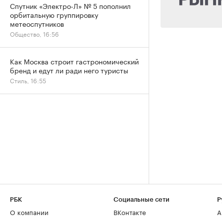
Спутник «Электро-Л» № 5 пополнил
орбитальную группировку
метеоспутников
Общество, 16:56
Как Москва строит гастрономический
бренд и едут ли ради него туристы
Стиль, 16:55
РБК
Социальные сети
Р
О компании
ВКонтакте
А