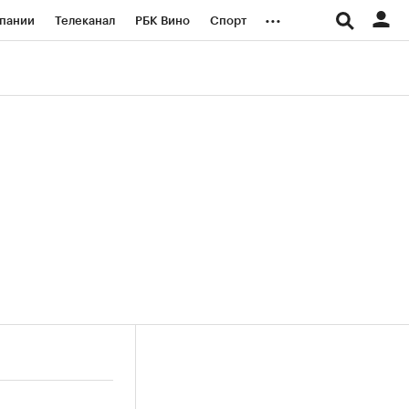
...
пании
Телеканал
РБК Вино
Спорт
ые проекты
Город
Стиль
Крипто
Спецпроекты СПб
логии и медиа
Финансы