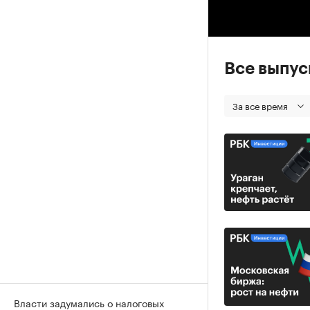
00
Все выпу
За все время
Власти задумались о налоговых