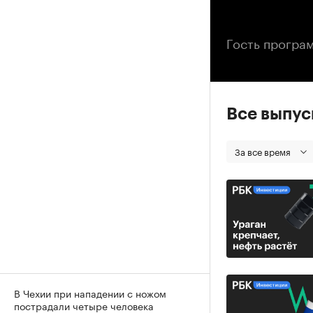
00
Гость програ
Все выпу
За все время
В Чехии при нападении с ножом
пострадали четыре человека