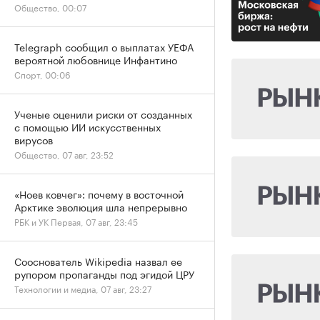
Общество, 00:07
Telegraph сообщил о выплатах УЕФА
вероятной любовнице Инфантино
Спорт, 00:06
Ученые оценили риски от созданных
с помощью ИИ искусственных
вирусов
Общество, 07 авг, 23:52
«Ноев ковчег»: почему в восточной
Арктике эволюция шла непрерывно
РБК и УК Первая, 07 авг, 23:45
Сооснователь Wikipedia назвал ее
рупором пропаганды под эгидой ЦРУ
Технологии и медиа, 07 авг, 23:27