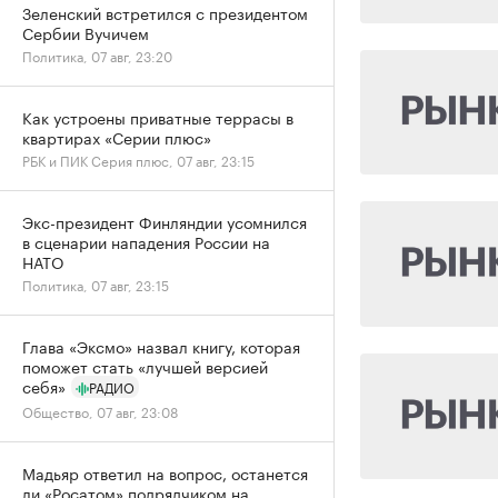
Зеленский встретился с президентом
Сербии Вучичем
Политика, 07 авг, 23:20
Как устроены приватные террасы в
квартирах «Серии плюс»
РБК и ПИК Серия плюс, 07 авг, 23:15
Экс-президент Финляндии усомнился
в сценарии нападения России на
НАТО
Политика, 07 авг, 23:15
Глава «Эксмо» назвал книгу, которая
поможет стать «лучшей версией
себя»
РАДИО
Общество, 07 авг, 23:08
Мадьяр ответил на вопрос, останется
ли «Росатом» подрядчиком на