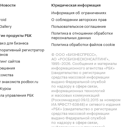
 Новости
Юридическая информация
Информация об ограничениях
roid
О соблюдении авторских прав
allery
Пользовательское соглашение
Политика в отношении обработки
гие продукты РБК
персональных данных
ако для бизнеса
Политика обработки файлов cookie
поративный регистратор
енов
© ООО «БИЗНЕСПРЕСС»,
АО «РОСБИЗНЕСКОНСАЛТИНГ»,
тинг сайтов
1995–2026
. Сообщения и материалы
.решения
информационного агентства «РБК»
(свидетельство о регистрации
комства
средства массовой информации
 знакомств podbor.ru
выдано Федеральной службой
по надзору в сфере связи,
 Курсы
информационных технологий
ла управления РБК
и массовых коммуникаций
(Роскомнадзор) 09.12.2015 за номером
ИА №ФС77-63848) и сетевого издания
«РБК» (свидетельство о регистрации
средства массовой информации
выдано Федеральной службой
по надзору в сфере связи,
информационных технологий