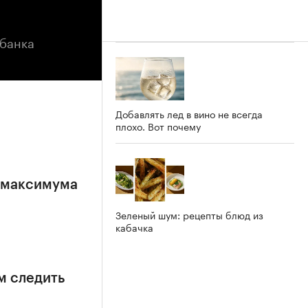
ьбанка
Добавлять лед в вино не всегда
плохо. Вот почему
е максимума
Зеленый шум: рецепты блюд из
кабачка
м следить