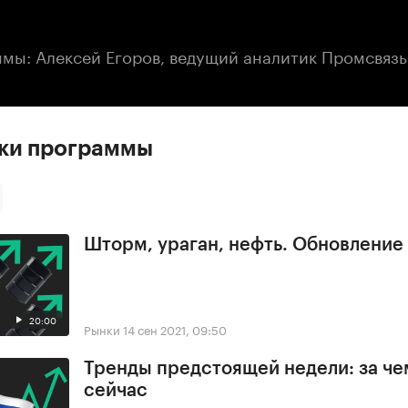
:00
/
00:00
ммы: Алексей Егоров, ведущий аналитик Промсвяз
ски программы
Шторм, ураган, нефть. Обновлени
20:00
Рынки
14 сен 2021, 09:50
Тренды предстоящей недели: за че
сейчас