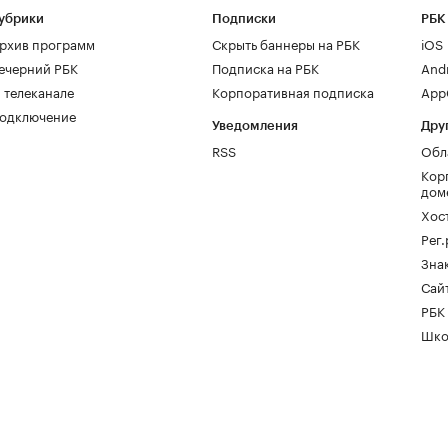
убрики
Подписки
РБК
рхив программ
Скрыть баннеры на РБК
iOS
ечерний РБК
Подписка на РБК
And
 телеканале
Корпоративная подписка
AppG
одключение
Уведомления
Дру
RSS
Обл
Кор
дом
Хос
Рег
Зна
Сайт
РБК
Шко