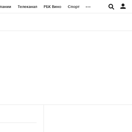
...
пании
Телеканал
РБК Вино
Спорт
ые проекты
Город
Стиль
Крипто
Спецпроекты СПб
логии и медиа
Финансы