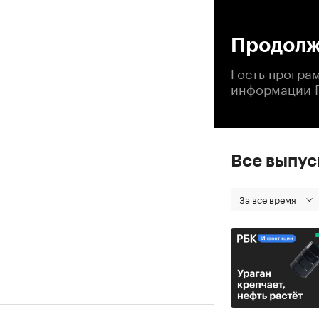
00
Продолж
Гость програ
информации 
Все выпу
За все время