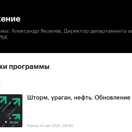
:00
/
00:00
ение
ммы: Александр Яковлев, Директор департамента 
РБК
ски программы
Шторм, ураган, нефть. Обновлени
20:00
Рынки
14 сен 2021, 09:50