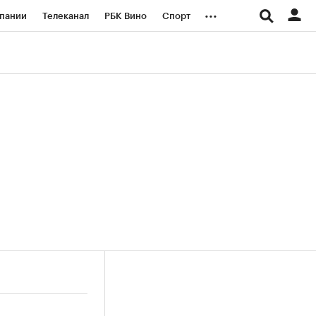
...
пании
Телеканал
РБК Вино
Спорт
ые проекты
Город
Стиль
Крипто
Спецпроекты СПб
логии и медиа
Финансы