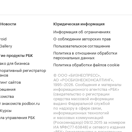
 Новости
Юридическая информация
Информация об ограничениях
roid
О соблюдении авторских прав
allery
Пользовательское соглашение
Политика в отношении обработки
гие продукты РБК
персональных данных
ако для бизнеса
Политика обработки файлов cookie
поративный регистратор
енов
© ООО «БИЗНЕСПРЕСС»,
АО «РОСБИЗНЕСКОНСАЛТИНГ»,
тинг сайтов
1995–2026
. Сообщения и материалы
.решения
информационного агентства «РБК»
(свидетельство о регистрации
комства
средства массовой информации
 знакомств podbor.ru
выдано Федеральной службой
по надзору в сфере связи,
 Курсы
информационных технологий
ла управления РБК
и массовых коммуникаций
(Роскомнадзор) 09.12.2015 за номером
ИА №ФС77-63848) и сетевого издания
«РБК» (свидетельство о регистрации