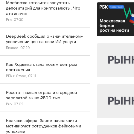
Мосбиржа готовится запустить
депозитарий для криптовалюты. Что
это значит
Pro, 07:30
DeepSeek сообщил о «значительном»
увеличении цен на свои ИИ-услуги
Бизнес, 07:29
Как Ходынка стала новым центром
притяжения
РБК и Stone, 07:11
Росстат назвал отрасли с средней
зарплатой выше ₽500 тыс.
Pro, 07:02
Большая афера. Зачем начальники
мотивируют сотрудников фейковыми
успехами