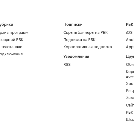
убрики
Подписки
РБК
рхив программ
Скрыть баннеры на РБК
iOS
ечерний РБК
Подписка на РБК
And
 телеканале
Корпоративная подписка
AppG
одключение
Уведомления
Дру
RSS
Обл
Кор
дом
Хос
Рег
Зна
Сайт
РБК
Шко