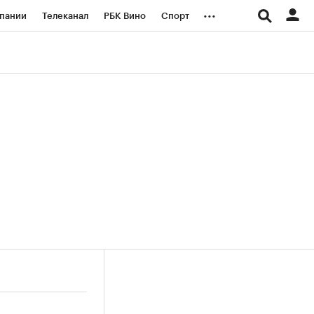
...
пании
Телеканал
РБК Вино
Спорт
ые проекты
Город
Стиль
Крипто
Спецпроекты СПб
логии и медиа
Финансы