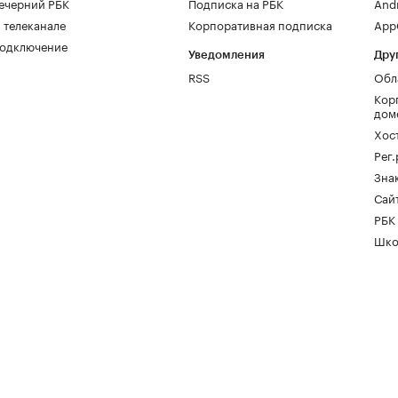
ечерний РБК
Подписка на РБК
And
 телеканале
Корпоративная подписка
AppG
одключение
Уведомления
Дру
RSS
Обл
Кор
дом
Хос
Рег
Зна
Сайт
РБК
Шко