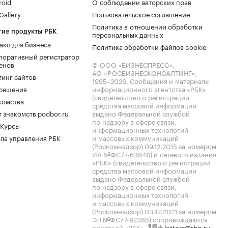
roid
О соблюдении авторских прав
allery
Пользовательское соглашение
Политика в отношении обработки
гие продукты РБК
персональных данных
ако для бизнеса
Политика обработки файлов cookie
поративный регистратор
енов
© ООО «БИЗНЕСПРЕСС»,
АО «РОСБИЗНЕСКОНСАЛТИНГ»,
тинг сайтов
1995–2026
. Сообщения и материалы
.решения
информационного агентства «РБК»
(свидетельство о регистрации
комства
средства массовой информации
 знакомств podbor.ru
выдано Федеральной службой
по надзору в сфере связи,
 Курсы
информационных технологий
ла управления РБК
и массовых коммуникаций
(Роскомнадзор) 09.12.2015 за номером
ИА №ФС77-63848) и сетевого издания
«РБК» (свидетельство о регистрации
средства массовой информации
выдано Федеральной службой
по надзору в сфере связи,
информационных технологий
и массовых коммуникаций
(Роскомнадзор) 03.12.2021 за номером
ЭЛ №ФС77-82385) сопровождаются
пометкой «РБК».
letters@rbc.ru
18+