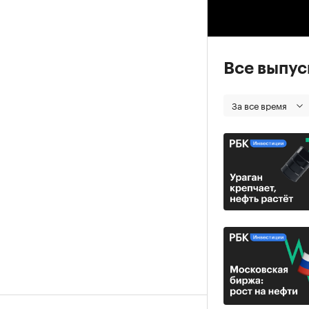
00
Все выпу
За все время