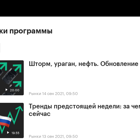
:00
/
00:00
ски программы
Шторм, ураган, нефть. Обновлени
20:00
Рынки
14 сен 2021, 09:50
Тренды предстоящей недели: за че
сейчас
19:55
Рынки
13 сен 2021, 09:50