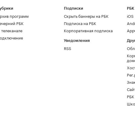
убрики
Подписки
РБК
рхив программ
Скрыть баннеры на РБК
iOS
ечерний РБК
Подписка на РБК
And
 телеканале
Корпоративная подписка
AppG
одключение
Уведомления
Дру
RSS
Обл
Кор
дом
Хос
Рег
Зна
Сайт
РБК
Шко