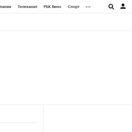
...
пании
Телеканал
РБК Вино
Спорт
ые проекты
Город
Стиль
Крипто
Спецпроекты СПб
логии и медиа
Финансы