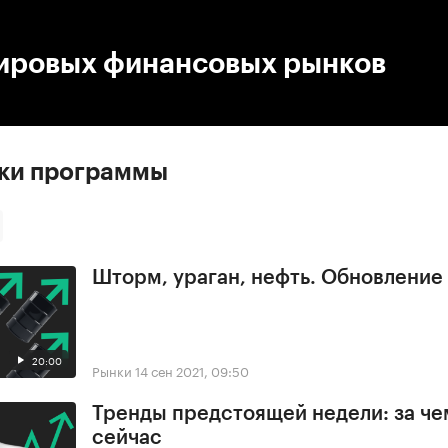
:00
/
00:00
ировых финансовых рынков
ски программы
Шторм, ураган, нефть. Обновлени
20:00
Рынки
14 сен 2021, 09:50
Тренды предстоящей недели: за че
сейчас