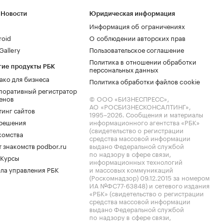
 Новости
Юридическая информация
Информация об ограничениях
roid
О соблюдении авторских прав
allery
Пользовательское соглашение
Политика в отношении обработки
гие продукты РБК
персональных данных
ако для бизнеса
Политика обработки файлов cookie
поративный регистратор
енов
© ООО «БИЗНЕСПРЕСС»,
АО «РОСБИЗНЕСКОНСАЛТИНГ»,
тинг сайтов
1995–2026
. Сообщения и материалы
.решения
информационного агентства «РБК»
(свидетельство о регистрации
комства
средства массовой информации
 знакомств podbor.ru
выдано Федеральной службой
по надзору в сфере связи,
 Курсы
информационных технологий
ла управления РБК
и массовых коммуникаций
(Роскомнадзор) 09.12.2015 за номером
ИА №ФС77-63848) и сетевого издания
«РБК» (свидетельство о регистрации
средства массовой информации
выдано Федеральной службой
по надзору в сфере связи,