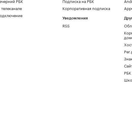
ечерний РБК
Подписка на РБК
And
 телеканале
Корпоративная подписка
AppG
одключение
Уведомления
Дру
RSS
Обл
Кор
дом
Хос
Рег
Зна
Сайт
РБК
Шко