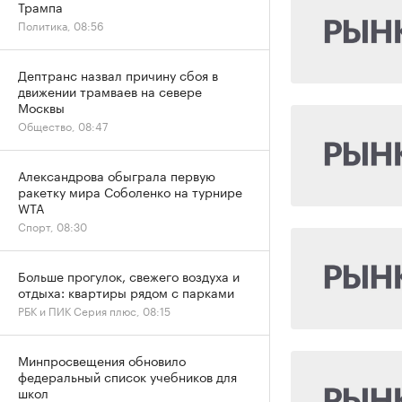
Трампа
Политика, 08:56
Дептранс назвал причину сбоя в
движении трамваев на севере
Москвы
Общество, 08:47
Александрова обыграла первую
ракетку мира Соболенко на турнире
WTA
Спорт, 08:30
Больше прогулок, свежего воздуха и
отдыха: квартиры рядом с парками
РБК и ПИК Серия плюс, 08:15
Минпросвещения обновило
федеральный список учебников для
школ