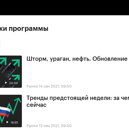
:00
/
00:00
ски программы
Шторм, ураган, нефть. Обновлени
20:00
Рынки
14 сен 2021, 09:50
Тренды предстоящей недели: за че
сейчас
19:55
Рынки
13 сен 2021, 09:50