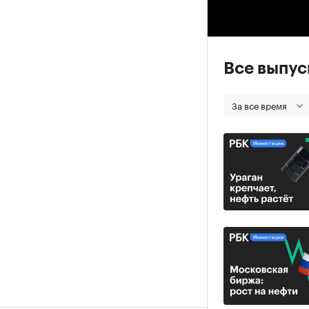
00
Все выпу
За все время