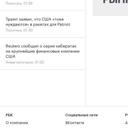
Политика, 01:59
Трамп заявил, что США «тоже
нуждаются» в ракетах для Patriot
Политика, 01:30
Reuters сообщил о серии кибератак
на крупнейшие финансовые компании
США
Новая категория, 01:02
РБК
Социальные сети
Р
О компании
ВКонтакте
А