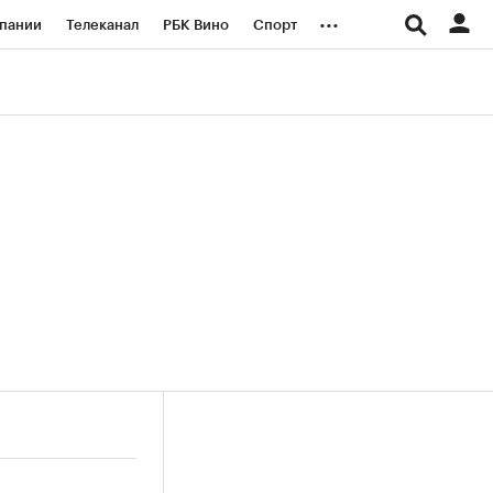
...
пании
Телеканал
РБК Вино
Спорт
ые проекты
Город
Стиль
Крипто
Спецпроекты СПб
логии и медиа
Финансы