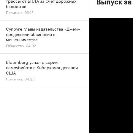
трассы от БПЛА за счет дорожных
Выпуск за
бюджетов
Политика, 05:15
Супруге главы издательства «Джем»
предъявили обвинение в
мошенничестве
Общество, 04:32
Bloomberg узнал о серии
самоубийств в Киберкомандовании
США
Политика, 04:26