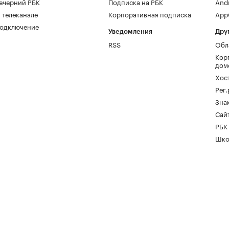
ечерний РБК
Подписка на РБК
And
 телеканале
Корпоративная подписка
AppG
одключение
Уведомления
Дру
RSS
Обл
Кор
дом
Хос
Рег
Зна
Сайт
РБК
Шко