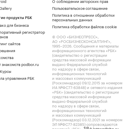
roid
О соблюдении авторских прав
allery
Пользовательское соглашение
Политика в отношении обработки
гие продукты РБК
персональных данных
ако для бизнеса
Политика обработки файлов cookie
поративный регистратор
енов
© ООО «БИЗНЕСПРЕСС»,
АО «РОСБИЗНЕСКОНСАЛТИНГ»,
тинг сайтов
1995–2026
. Сообщения и материалы
.решения
информационного агентства «РБК»
(свидетельство о регистрации
комства
средства массовой информации
 знакомств podbor.ru
выдано Федеральной службой
по надзору в сфере связи,
 Курсы
информационных технологий
ла управления РБК
и массовых коммуникаций
(Роскомнадзор) 09.12.2015 за номером
ИА №ФС77-63848) и сетевого издания
«РБК» (свидетельство о регистрации
средства массовой информации
выдано Федеральной службой
по надзору в сфере связи,
информационных технологий
и массовых коммуникаций
(Роскомнадзор) 03.12.2021 за номером
ЭЛ №ФС77-82385) сопровождаются
пометкой «РБК».
letters@rbc.ru
18+