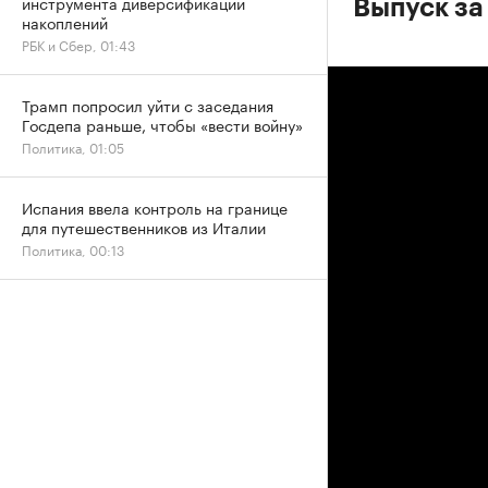
инструмента диверсификации
Выпуск за
накоплений
РБК и Сбер, 01:43
Трамп попросил уйти с заседания
Госдепа раньше, чтобы «вести войну»
Политика, 01:05
Испания ввела контроль на границе
для путешественников из Италии
Политика, 00:13