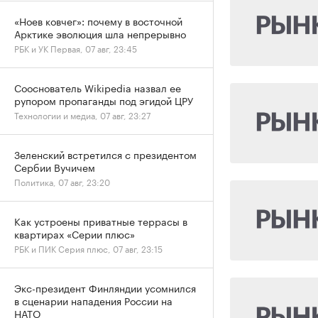
«Ноев ковчег»: почему в восточной
Арктике эволюция шла непрерывно
РБК и УК Первая, 07 авг, 23:45
Сооснователь Wikipedia назвал ее
рупором пропаганды под эгидой ЦРУ
Технологии и медиа, 07 авг, 23:27
Зеленский встретился с президентом
Сербии Вучичем
Политика, 07 авг, 23:20
Как устроены приватные террасы в
квартирах «Серии плюс»
РБК и ПИК Серия плюс, 07 авг, 23:15
Экс-президент Финляндии усомнился
в сценарии нападения России на
НАТО