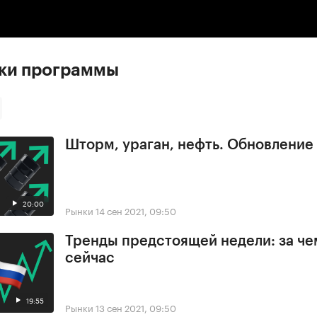
:00
/
00:00
ски программы
Шторм, ураган, нефть. Обновлени
20:00
Рынки
14 сен 2021, 09:50
Тренды предстоящей недели: за че
сейчас
19:55
Рынки
13 сен 2021, 09:50