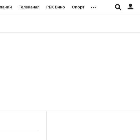
...
пании
Телеканал
РБК Вино
Спорт
ые проекты
Город
Стиль
Крипто
Спецпроекты СПб
логии и медиа
Финансы