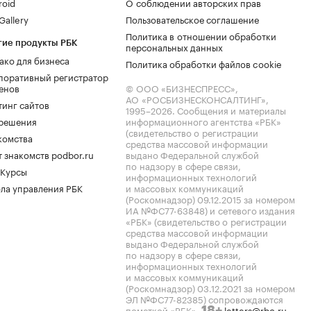
roid
О соблюдении авторских прав
allery
Пользовательское соглашение
Политика в отношении обработки
гие продукты РБК
персональных данных
ако для бизнеса
Политика обработки файлов cookie
поративный регистратор
енов
© ООО «БИЗНЕСПРЕСС»,
АО «РОСБИЗНЕСКОНСАЛТИНГ»,
тинг сайтов
1995–2026
. Сообщения и материалы
.решения
информационного агентства «РБК»
(свидетельство о регистрации
комства
средства массовой информации
 знакомств podbor.ru
выдано Федеральной службой
по надзору в сфере связи,
 Курсы
информационных технологий
ла управления РБК
и массовых коммуникаций
(Роскомнадзор) 09.12.2015 за номером
ИА №ФС77-63848) и сетевого издания
«РБК» (свидетельство о регистрации
средства массовой информации
выдано Федеральной службой
по надзору в сфере связи,
информационных технологий
и массовых коммуникаций
(Роскомнадзор) 03.12.2021 за номером
ЭЛ №ФС77-82385) сопровождаются
пометкой «РБК».
letters@rbc.ru
18+