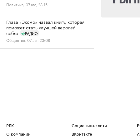
Политика, 07 авг, 23:15
Глава «Эксмо» назвал книгу, которая
поможет стать «лучшей версией
себя»
РАДИО
Общество, 07 авг, 23:08
РБК
Социальные сети
Р
О компании
ВКонтакте
А