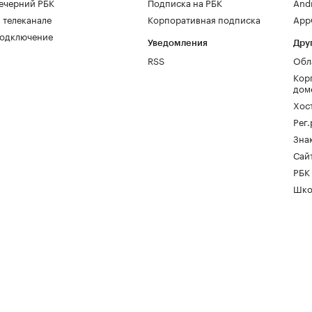
ечерний РБК
Подписка на РБК
And
 телеканале
Корпоративная подписка
AppG
одключение
Уведомления
Дру
RSS
Обл
Кор
дом
Хос
Рег
Зна
Сайт
РБК
Шко