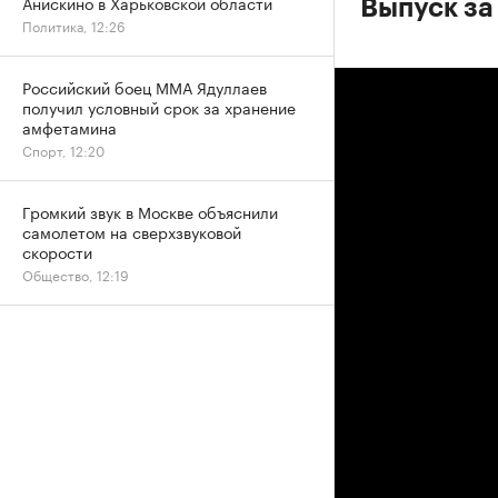
Анискино в Харьковской области
Выпуск за 
Политика, 12:26
Российский боец ММА Ядуллаев
получил условный срок за хранение
амфетамина
Спорт, 12:20
Громкий звук в Москве объяснили
самолетом на сверхзвуковой
скорости
Общество, 12:19