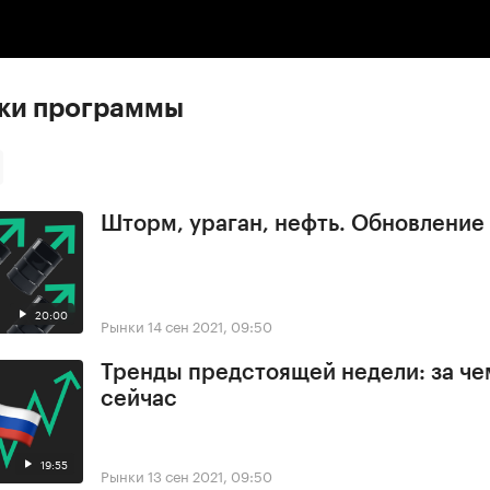
:00
/
00:00
ски программы
Шторм, ураган, нефть. Обновлени
20:00
Рынки
14 сен 2021, 09:50
Тренды предстоящей недели: за че
сейчас
19:55
Рынки
13 сен 2021, 09:50