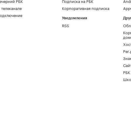
ечерний РБК
Подписка на РБК
And
 телеканале
Корпоративная подписка
AppG
одключение
Уведомления
Дру
RSS
Обл
Кор
дом
Хос
Рег
Зна
Сайт
РБК
Шко