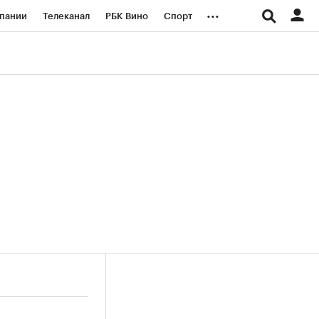
...
пании
Телеканал
РБК Вино
Спорт
ые проекты
Город
Стиль
Крипто
Спецпроекты СПб
логии и медиа
Финансы