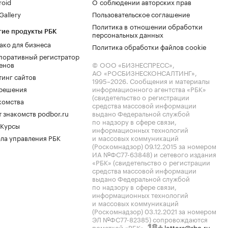
roid
О соблюдении авторских прав
allery
Пользовательское соглашение
Политика в отношении обработки
гие продукты РБК
персональных данных
ако для бизнеса
Политика обработки файлов cookie
поративный регистратор
енов
© ООО «БИЗНЕСПРЕСС»,
АО «РОСБИЗНЕСКОНСАЛТИНГ»,
тинг сайтов
1995–2026
. Сообщения и материалы
.решения
информационного агентства «РБК»
(свидетельство о регистрации
комства
средства массовой информации
 знакомств podbor.ru
выдано Федеральной службой
по надзору в сфере связи,
 Курсы
информационных технологий
ла управления РБК
и массовых коммуникаций
(Роскомнадзор) 09.12.2015 за номером
ИА №ФС77-63848) и сетевого издания
«РБК» (свидетельство о регистрации
средства массовой информации
выдано Федеральной службой
по надзору в сфере связи,
информационных технологий
и массовых коммуникаций
(Роскомнадзор) 03.12.2021 за номером
ЭЛ №ФС77-82385) сопровождаются
пометкой «РБК».
letters@rbc.ru
18+