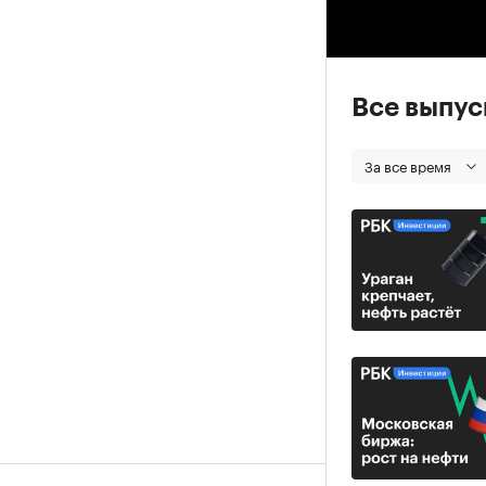
00
Все выпу
За все время