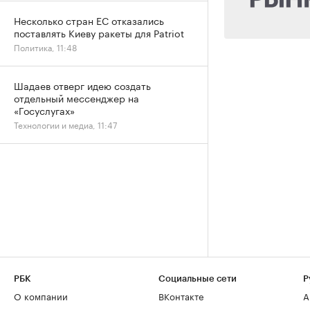
Несколько стран ЕС отказались
поставлять Киеву ракеты для Patriot
Политика, 11:48
Шадаев отверг идею создать
отдельный мессенджер на
«Госуслугах»
Технологии и медиа, 11:47
РБК
Социальные сети
Р
О компании
ВКонтакте
А