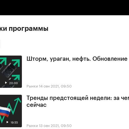
:00
/
00:00
ски программы
Шторм, ураган, нефть. Обновлени
20:00
Рынки
14 сен 2021, 09:50
Тренды предстоящей недели: за че
сейчас
19:55
Рынки
13 сен 2021, 09:50