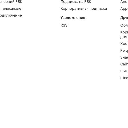
ечерний РБК
Подписка на РБК
And
 телеканале
Корпоративная подписка
AppG
одключение
Уведомления
Дру
RSS
Обл
Кор
дом
Хос
Рег
Зна
Сайт
РБК
Шко