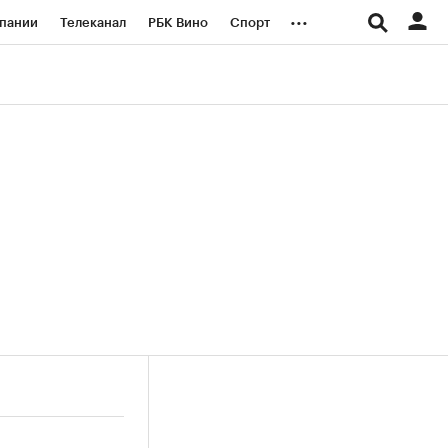
...
пании
Телеканал
РБК Вино
Спорт
ые проекты
Город
Стиль
Крипто
Спецпроекты СПб
логии и медиа
Финансы