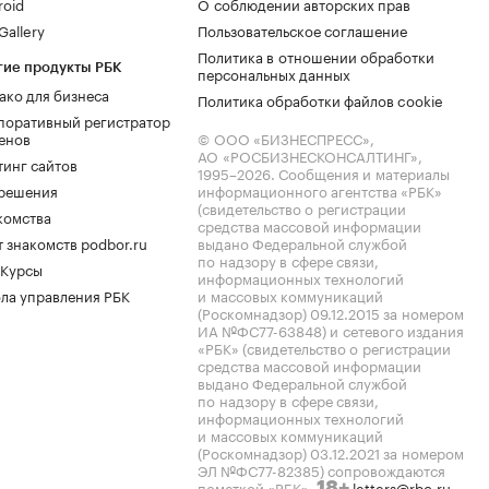
roid
О соблюдении авторских прав
allery
Пользовательское соглашение
Политика в отношении обработки
гие продукты РБК
персональных данных
ако для бизнеса
Политика обработки файлов cookie
поративный регистратор
енов
© ООО «БИЗНЕСПРЕСС»,
АО «РОСБИЗНЕСКОНСАЛТИНГ»,
тинг сайтов
1995–2026
. Сообщения и материалы
.решения
информационного агентства «РБК»
(свидетельство о регистрации
комства
средства массовой информации
 знакомств podbor.ru
выдано Федеральной службой
по надзору в сфере связи,
 Курсы
информационных технологий
ла управления РБК
и массовых коммуникаций
(Роскомнадзор) 09.12.2015 за номером
ИА №ФС77-63848) и сетевого издания
«РБК» (свидетельство о регистрации
средства массовой информации
выдано Федеральной службой
по надзору в сфере связи,
информационных технологий
и массовых коммуникаций
(Роскомнадзор) 03.12.2021 за номером
ЭЛ №ФС77-82385) сопровождаются
пометкой «РБК».
letters@rbc.ru
18+