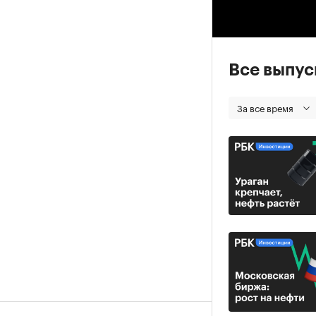
00
Все выпу
За все время