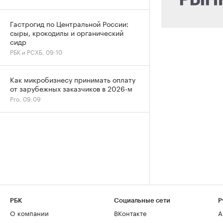
Гастрогид по Центральной России:
сыры, крокодилы и органический
сидр
РБК и РСХБ, 09:10
Как микробизнесу принимать оплату
от зарубежных заказчиков в 2026-м
Pro, 09:09
РБК
Социальные сети
Р
О компании
ВКонтакте
А