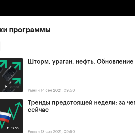
:00
/
00:00
ски программы
Шторм, ураган, нефть. Обновлени
20:00
Рынки
14 сен 2021, 09:50
Тренды предстоящей недели: за че
сейчас
19:55
Рынки
13 сен 2021, 09:50