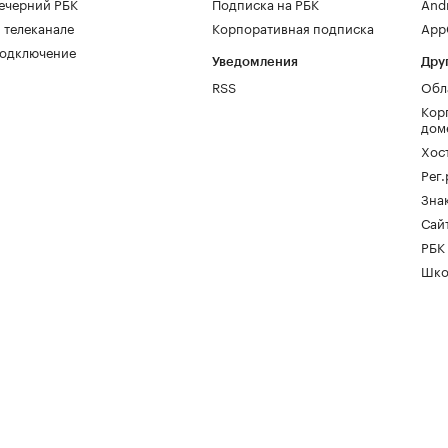
ечерний РБК
Подписка на РБК
And
 телеканале
Корпоративная подписка
AppG
одключение
Уведомления
Дру
RSS
Обл
Кор
дом
Хос
Рег
Зна
Сайт
РБК
Шко