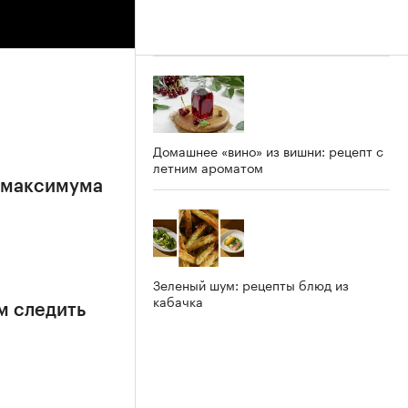
Домашнее «вино» из вишни: рецепт с
летним ароматом
е максимума
Зеленый шум: рецепты блюд из
кабачка
м следить