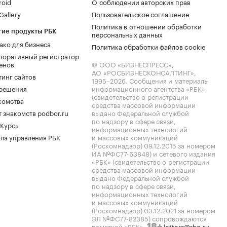
roid
О соблюдении авторских прав
allery
Пользовательское соглашение
Политика в отношении обработки
гие продукты РБК
персональных данных
ако для бизнеса
Политика обработки файлов cookie
поративный регистратор
енов
© ООО «БИЗНЕСПРЕСС»,
АО «РОСБИЗНЕСКОНСАЛТИНГ»,
тинг сайтов
1995–2026
. Сообщения и материалы
.решения
информационного агентства «РБК»
(свидетельство о регистрации
комства
средства массовой информации
 знакомств podbor.ru
выдано Федеральной службой
по надзору в сфере связи,
 Курсы
информационных технологий
ла управления РБК
и массовых коммуникаций
(Роскомнадзор) 09.12.2015 за номером
ИА №ФС77-63848) и сетевого издания
«РБК» (свидетельство о регистрации
средства массовой информации
выдано Федеральной службой
по надзору в сфере связи,
информационных технологий
и массовых коммуникаций
(Роскомнадзор) 03.12.2021 за номером
ЭЛ №ФС77-82385) сопровождаются
пометкой «РБК».
letters@rbc.ru
18+