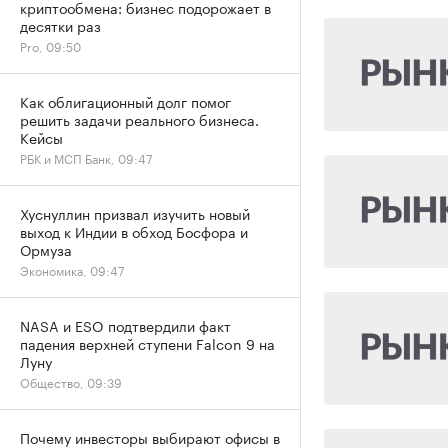
криптообмена: бизнес подорожает в
десятки раз
Pro, 09:50
Как облигационный долг помог
решить задачи реального бизнеса.
Кейсы
РБК и МСП Банк, 09:47
Хуснуллин призвал изучить новый
выход к Индии в обход Босфора и
Ормуза
Экономика, 09:47
NASA и ESO подтвердили факт
падения верхней ступени Falcon 9 на
Луну
Общество, 09:39
Почему инвесторы выбирают офисы в