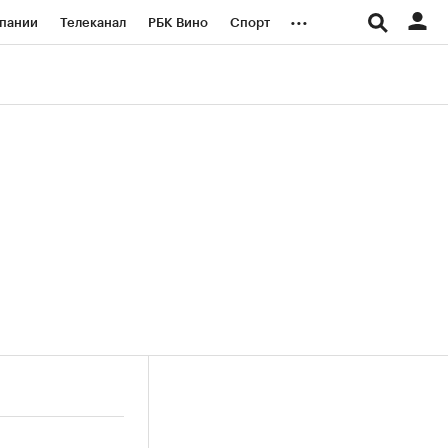
...
пании
Телеканал
РБК Вино
Спорт
ые проекты
Город
Стиль
Крипто
Спецпроекты СПб
логии и медиа
Финансы