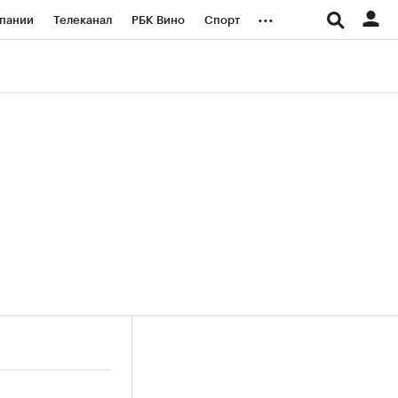
...
пании
Телеканал
РБК Вино
Спорт
ые проекты
Город
Стиль
Крипто
Спецпроекты СПб
логии и медиа
Финансы