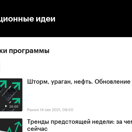
:00
/
00:00
ционные идеи
ски программы
Шторм, ураган, нефть. Обновлени
20:00
Рынки
14 сен 2021, 09:50
Тренды предстоящей недели: за че
сейчас