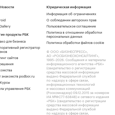
 Новости
Юридическая информация
Информация об ограничениях
roid
О соблюдении авторских прав
allery
Пользовательское соглашение
Политика в отношении обработки
гие продукты РБК
персональных данных
ако для бизнеса
Политика обработки файлов cookie
поративный регистратор
енов
© ООО «БИЗНЕСПРЕСС»,
АО «РОСБИЗНЕСКОНСАЛТИНГ»,
тинг сайтов
1995–2026
. Сообщения и материалы
.решения
информационного агентства «РБК»
(свидетельство о регистрации
комства
средства массовой информации
 знакомств podbor.ru
выдано Федеральной службой
по надзору в сфере связи,
 Курсы
информационных технологий
ла управления РБК
и массовых коммуникаций
(Роскомнадзор) 09.12.2015 за номером
ИА №ФС77-63848) и сетевого издания
«РБК» (свидетельство о регистрации
средства массовой информации
выдано Федеральной службой
по надзору в сфере связи,