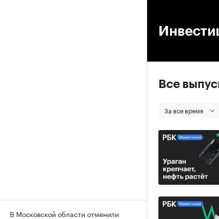
00
Инвести
Все выпу
За все время
В Московской области отменили