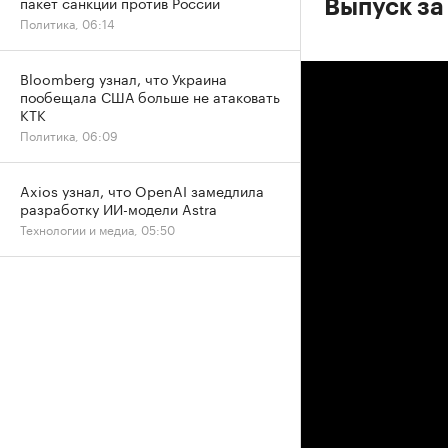
пакет санкций против России
Выпуск за
Политика, 06:14
Bloomberg узнал, что Украина
пообещала США больше не атаковать
КТК
Политика, 06:09
Axios узнал, что OpenAI замедлила
разработку ИИ-модели Astra
Технологии и медиа, 05:50