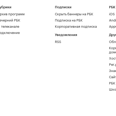
убрики
Подписки
РБК
рхив программ
Скрыть баннеры на РБК
iOS
ечерний РБК
Подписка на РБК
And
 телеканале
Корпоративная подписка
AppG
одключение
Уведомления
Дру
RSS
Обл
Кор
дом
Хос
Рег
Зна
Сайт
РБК
Шко