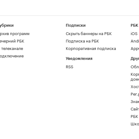
убрики
Подписки
РБК
рхив программ
Скрыть баннеры на РБК
iOS
ечерний РБК
Подписка на РБК
And
 телеканале
Корпоративная подписка
AppG
одключение
Уведомления
Дру
RSS
Обл
Кор
дом
Хос
Рег
Зна
Сайт
РБК
Шко