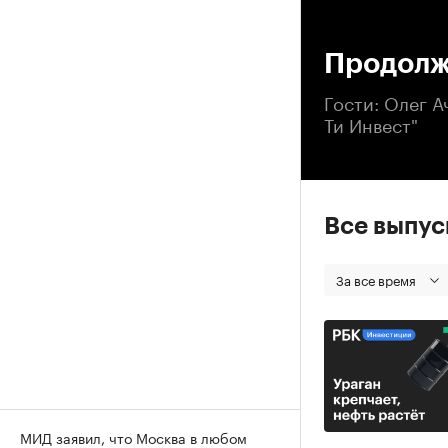
00
Продолж
Гости: Олег А
Ти Инвест"
Все выпу
За все время
МИД заявил, что Москва в любом