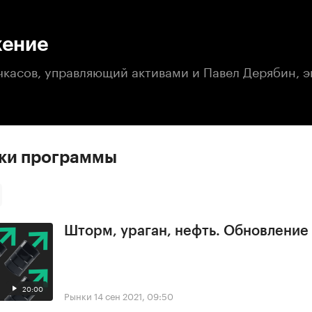
:00
/
00:00
ение
чкасов, управляющий активами и Павел Дерябин, э
ски программы
Шторм, ураган, нефть. Обновлени
20:00
Рынки
14 сен 2021, 09:50