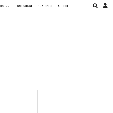
...
пании
Телеканал
РБК Вино
Спорт
ые проекты
Город
Стиль
Крипто
Спецпроекты СПб
логии и медиа
Финансы