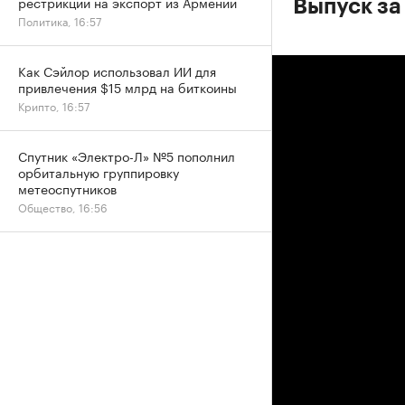
рестрикций на экспорт из Армении
Выпуск за
Политика, 16:57
Как Сэйлор использовал ИИ для
привлечения $15 млрд на биткоины
Крипто, 16:57
Спутник «Электро-Л» №5 пополнил
орбитальную группировку
метеоспутников
Общество, 16:56