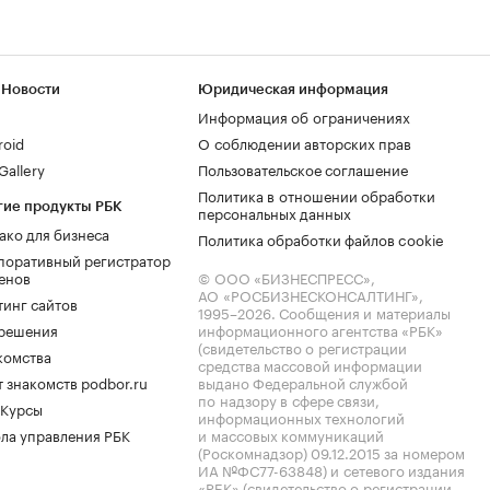
 Новости
Юридическая информация
Информация об ограничениях
roid
О соблюдении авторских прав
allery
Пользовательское соглашение
Политика в отношении обработки
гие продукты РБК
персональных данных
ако для бизнеса
Политика обработки файлов cookie
поративный регистратор
енов
© ООО «БИЗНЕСПРЕСС»,
АО «РОСБИЗНЕСКОНСАЛТИНГ»,
тинг сайтов
1995–2026
. Сообщения и материалы
.решения
информационного агентства «РБК»
(свидетельство о регистрации
комства
средства массовой информации
 знакомств podbor.ru
выдано Федеральной службой
по надзору в сфере связи,
 Курсы
информационных технологий
ла управления РБК
и массовых коммуникаций
(Роскомнадзор) 09.12.2015 за номером
ИА №ФС77-63848) и сетевого издания
«РБК» (свидетельство о регистрации