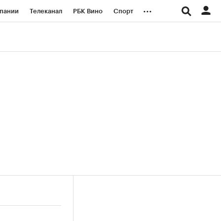
...
пании
Телеканал
РБК Вино
Спорт
ые проекты
Город
Стиль
Крипто
Спецпроекты СПб
логии и медиа
Финансы