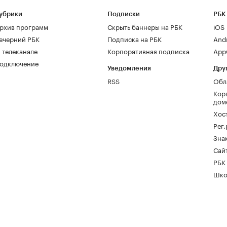
убрики
Подписки
РБК
рхив программ
Скрыть баннеры на РБК
iOS
ечерний РБК
Подписка на РБК
And
 телеканале
Корпоративная подписка
AppG
одключение
Уведомления
Дру
RSS
Обл
Кор
дом
Хос
Рег
Зна
Сайт
РБК
Шко