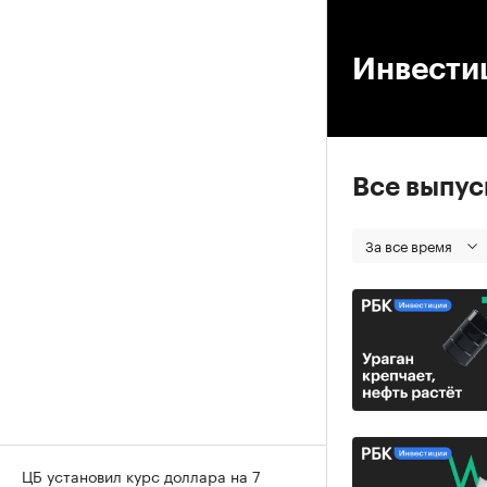
00
Инвести
Все выпу
За все время
ЦБ установил курс доллара на 7