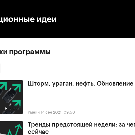
:00
/
00:00
ционные идеи
ски программы
Шторм, ураган, нефть. Обновлени
20:00
Рынки
14 сен 2021, 09:50
Тренды предстоящей недели: за че
сейчас