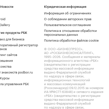
 Новости
Юридическая информация
Информация об ограничениях
roid
О соблюдении авторских прав
allery
Пользовательское соглашение
Политика в отношении обработки
гие продукты РБК
персональных данных
ако для бизнеса
Политика обработки файлов cookie
поративный регистратор
енов
© ООО «БИЗНЕСПРЕСС»,
АО «РОСБИЗНЕСКОНСАЛТИНГ»,
тинг сайтов
1995–2026
. Сообщения и материалы
.решения
информационного агентства «РБК»
(свидетельство о регистрации
комства
средства массовой информации
 знакомств podbor.ru
выдано Федеральной службой
по надзору в сфере связи,
 Курсы
информационных технологий
ла управления РБК
и массовых коммуникаций
(Роскомнадзор) 09.12.2015 за номером
ИА №ФС77-63848) и сетевого издания
«РБК» (свидетельство о регистрации
средства массовой информации
выдано Федеральной службой
по надзору в сфере связи,