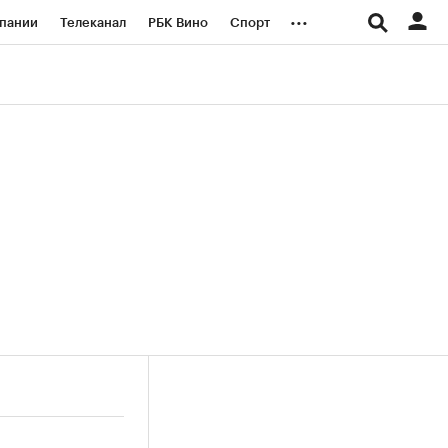
...
пании
Телеканал
РБК Вино
Спорт
ые проекты
Город
Стиль
Крипто
Спецпроекты СПб
логии и медиа
Финансы