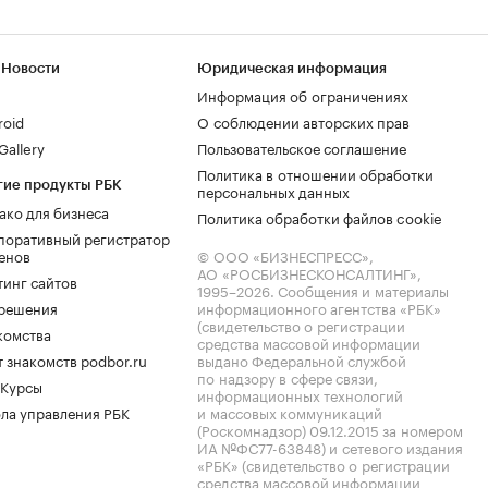
 Новости
Юридическая информация
Информация об ограничениях
roid
О соблюдении авторских прав
allery
Пользовательское соглашение
Политика в отношении обработки
гие продукты РБК
персональных данных
ако для бизнеса
Политика обработки файлов cookie
поративный регистратор
енов
© ООО «БИЗНЕСПРЕСС»,
АО «РОСБИЗНЕСКОНСАЛТИНГ»,
тинг сайтов
1995–2026
. Сообщения и материалы
.решения
информационного агентства «РБК»
(свидетельство о регистрации
комства
средства массовой информации
 знакомств podbor.ru
выдано Федеральной службой
по надзору в сфере связи,
 Курсы
информационных технологий
ла управления РБК
и массовых коммуникаций
(Роскомнадзор) 09.12.2015 за номером
ИА №ФС77-63848) и сетевого издания
«РБК» (свидетельство о регистрации
средства массовой информации