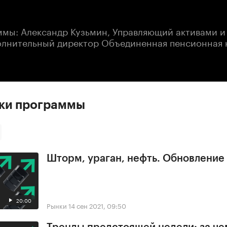
:00
/
00:00
ммы: Александр Кузьмин, Управляющий активами и
олнительный директор Объединенная пенсионная 
ски программы
Шторм, ураган, нефть. Обновлени
20:00
Рынки
14 сен 2021, 09:50