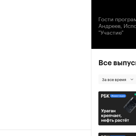
00
Гости програ
Андреев, Исп
"Участие"
Все выпу
За все время