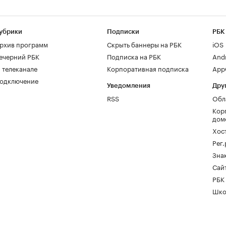
убрики
Подписки
РБК
рхив программ
Скрыть баннеры на РБК
iOS
ечерний РБК
Подписка на РБК
And
 телеканале
Корпоративная подписка
AppG
одключение
Уведомления
Дру
RSS
Обл
Кор
дом
Хос
Рег
Зна
Сайт
РБК
Шко