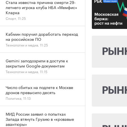
Стала известна причина смерти 29-
летнего игрока клуба НБА «Мемфис»
Кларка
Спорт, 11:25
Кабмин поручил доработать переход
на российское ПО
Технологии и медиа, 11:25
Gemini заподозрили в доступе к
закрытым Google-документам
Технологии и медиа, 11:15
Число сбитых на подлете к Москве
дронов превысило десять
Политика, 11:13
МИД России заявил о попытках
Запада втянуть Грузию в «кровавые
авантюры»