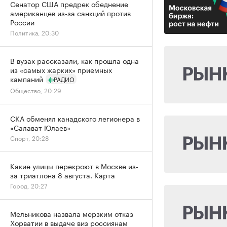
Сенатор США предрек обеднение
американцев из-за санкций против
России
Политика, 20:30
В вузах рассказали, как прошла одна
из «самых жарких» приемных
кампаний
РАДИО
Общество, 20:29
СКА обменял канадского легионера в
«Салават Юлаев»
Спорт, 20:28
Какие улицы перекроют в Москве из-
за триатлона 8 августа. Карта
Город, 20:27
Мельникова назвала мерзким отказ
Хорватии в выдаче виз россиянам