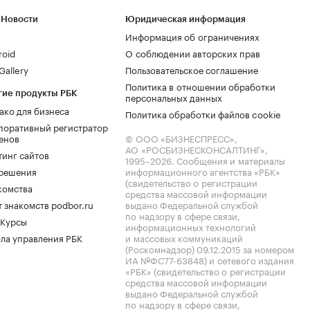
 Новости
Юридическая информация
Информация об ограничениях
roid
О соблюдении авторских прав
allery
Пользовательское соглашение
Политика в отношении обработки
гие продукты РБК
персональных данных
ако для бизнеса
Политика обработки файлов cookie
поративный регистратор
енов
© ООО «БИЗНЕСПРЕСС»,
АО «РОСБИЗНЕСКОНСАЛТИНГ»,
тинг сайтов
1995–2026
. Сообщения и материалы
.решения
информационного агентства «РБК»
(свидетельство о регистрации
комства
средства массовой информации
 знакомств podbor.ru
выдано Федеральной службой
по надзору в сфере связи,
 Курсы
информационных технологий
ла управления РБК
и массовых коммуникаций
(Роскомнадзор) 09.12.2015 за номером
ИА №ФС77-63848) и сетевого издания
«РБК» (свидетельство о регистрации
средства массовой информации
выдано Федеральной службой
по надзору в сфере связи,