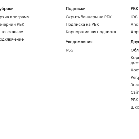
убрики
Подписки
РБК
рхив программ
Скрыть баннеры на РБК
iOS
ечерний РБК
Подписка на РБК
And
 телеканале
Корпоративная подписка
AppG
одключение
Уведомления
Дру
RSS
Обл
Кор
дом
Хос
Рег
Зна
Сайт
РБК
Шко