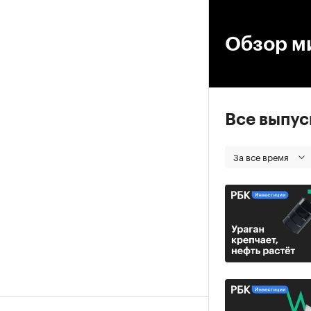
00
Обзор м
Все выпу
За все время