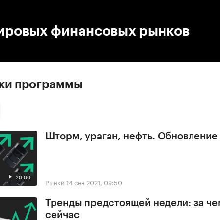
:00
/
00:00
ировых финансовых рынков
ски программы
Шторм, ураган, нефть. Обновлени
20:00
Рынки
14 сен 2021, 09:50
Тренды предстоящей недели: за че
сейчас