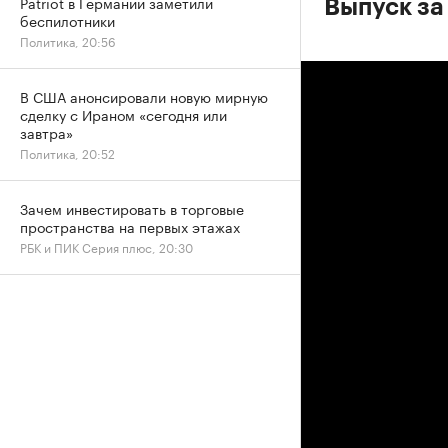
Patriot в Германии заметили
Выпуск за
беспилотники
Политика, 20:56
В США анонсировали новую мирную
сделку с Ираном «сегодня или
завтра»
Политика, 20:52
Зачем инвестировать в торговые
пространства на первых этажах
РБК и ПИК Серия плюс, 20:30