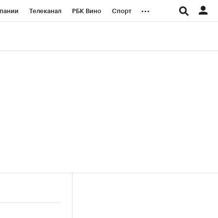
...
пании
Телеканал
РБК Вино
Спорт
ые проекты
Город
Стиль
Крипто
Спецпроекты СПб
логии и медиа
Финансы