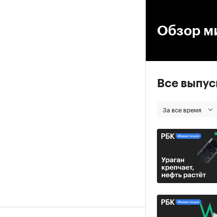
00
Обзор м
Все выпу
За все время