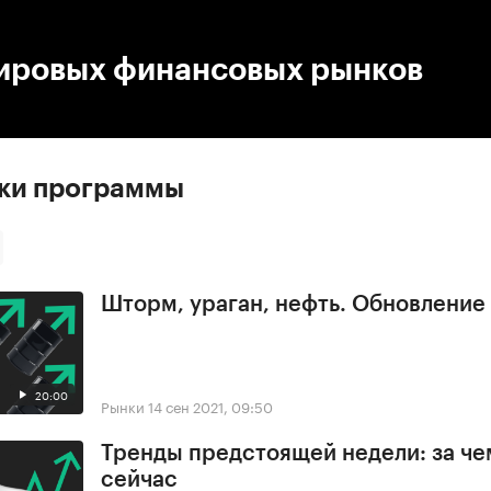
:00
/
00:00
ировых финансовых рынков
ски программы
Шторм, ураган, нефть. Обновлени
20:00
Рынки
14 сен 2021, 09:50
Тренды предстоящей недели: за че
сейчас