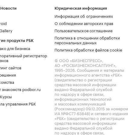
 Новости
Юридическая информация
Информация об ограничениях
roid
О соблюдении авторских прав
allery
Пользовательское соглашение
Политика в отношении обработки
гие продукты РБК
персональных данных
ако для бизнеса
Политика обработки файлов cookie
поративный регистратор
енов
© ООО «БИЗНЕСПРЕСС»,
АО «РОСБИЗНЕСКОНСАЛТИНГ»,
тинг сайтов
1995–2026
. Сообщения и материалы
.решения
информационного агентства «РБК»
(свидетельство о регистрации
комства
средства массовой информации
 знакомств podbor.ru
выдано Федеральной службой
по надзору в сфере связи,
 Курсы
информационных технологий
ла управления РБК
и массовых коммуникаций
(Роскомнадзор) 09.12.2015 за номером
ИА №ФС77-63848) и сетевого издания
«РБК» (свидетельство о регистрации
средства массовой информации
выдано Федеральной службой
по надзору в сфере связи,