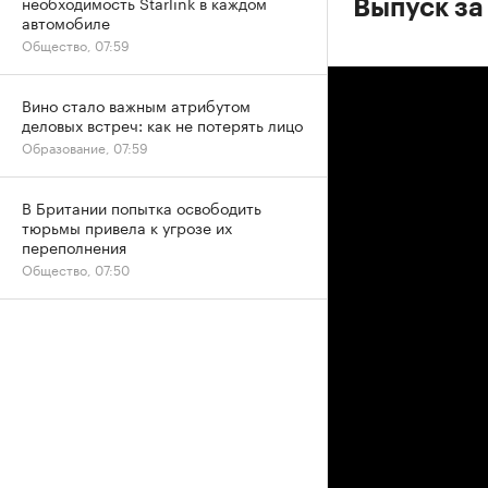
необходимость Starlink в каждом
Выпуск за
автомобиле
Общество, 07:59
Вино стало важным атрибутом
деловых встреч: как не потерять лицо
Образование, 07:59
В Британии попытка освободить
тюрьмы привела к угрозе их
переполнения
Общество, 07:50