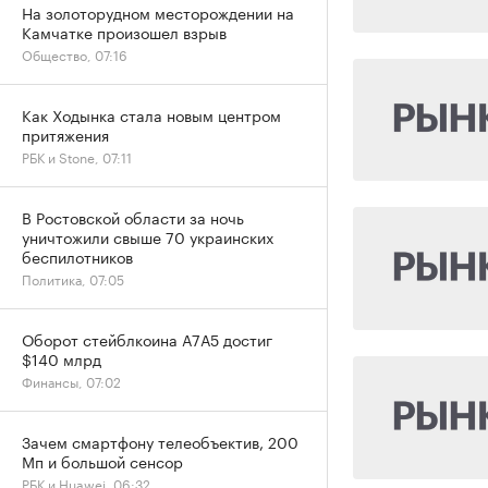
На золоторудном месторождении на
Камчатке произошел взрыв
Общество, 07:16
Как Ходынка стала новым центром
притяжения
РБК и Stone, 07:11
В Ростовской области за ночь
уничтожили свыше 70 украинских
беспилотников
Политика, 07:05
Оборот стейблкоина А7А5 достиг
$140 млрд
Финансы, 07:02
Зачем смартфону телеобъектив, 200
Мп и большой сенсор
РБК и Huawei, 06:32