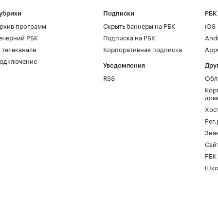
убрики
Подписки
РБК
рхив программ
Скрыть баннеры на РБК
iOS
ечерний РБК
Подписка на РБК
And
 телеканале
Корпоративная подписка
AppG
одключение
Уведомления
Дру
RSS
Обл
Кор
дом
Хос
Рег
Зна
Сайт
РБК
Шко