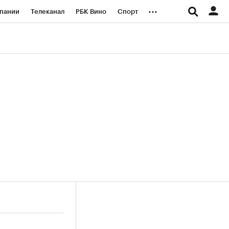
...
пании
Телеканал
РБК Вино
Спорт
ые проекты
Город
Стиль
Крипто
Спецпроекты СПб
логии и медиа
Финансы