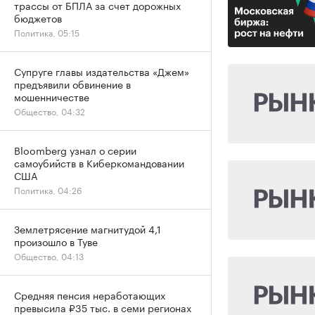
трассы от БПЛА за счет дорожных
бюджетов
Политика, 05:15
Супруге главы издательства «Джем»
предъявили обвинение в
мошенничестве
Общество, 04:32
Bloomberg узнал о серии
самоубийств в Киберкомандовании
США
Политика, 04:26
Землетрясение магнитудой 4,1
произошло в Туве
Общество, 04:13
Средняя пенсия неработающих
превысила ₽35 тыс. в семи регионах