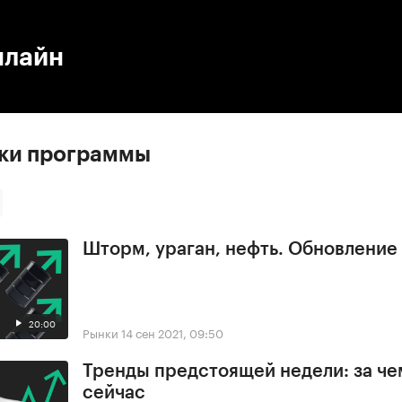
:00
/
00:00
нлайн
ски программы
Шторм, ураган, нефть. Обновлени
20:00
Рынки
14 сен 2021, 09:50
Тренды предстоящей недели: за че
сейчас