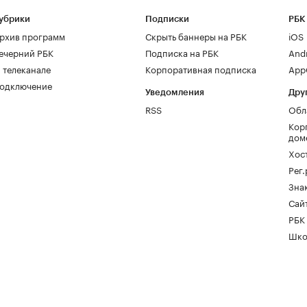
убрики
Подписки
РБК
рхив программ
Скрыть баннеры на РБК
iOS
ечерний РБК
Подписка на РБК
And
 телеканале
Корпоративная подписка
AppG
одключение
Уведомления
Дру
RSS
Обл
Кор
дом
Хос
Рег
Зна
Сайт
РБК
Шко