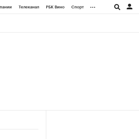
...
пании
Телеканал
РБК Вино
Спорт
ые проекты
Город
Стиль
Крипто
Спецпроекты СПб
логии и медиа
Финансы