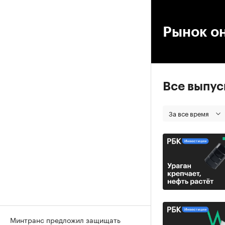
00
Рынок о
Все выпу
За все время
Минтранс предложил защищать