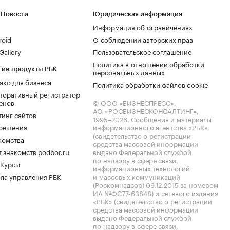
 Новости
Юридическая информация
Информация об ограничениях
roid
О соблюдении авторских прав
allery
Пользовательское соглашение
Политика в отношении обработки
гие продукты РБК
персональных данных
ако для бизнеса
Политика обработки файлов cookie
поративный регистратор
енов
© ООО «БИЗНЕСПРЕСС»,
АО «РОСБИЗНЕСКОНСАЛТИНГ»,
тинг сайтов
1995–2026
. Сообщения и материалы
.решения
информационного агентства «РБК»
(свидетельство о регистрации
комства
средства массовой информации
 знакомств podbor.ru
выдано Федеральной службой
по надзору в сфере связи,
 Курсы
информационных технологий
ла управления РБК
и массовых коммуникаций
(Роскомнадзор) 09.12.2015 за номером
ИА №ФС77-63848) и сетевого издания
«РБК» (свидетельство о регистрации
средства массовой информации
выдано Федеральной службой
по надзору в сфере связи,