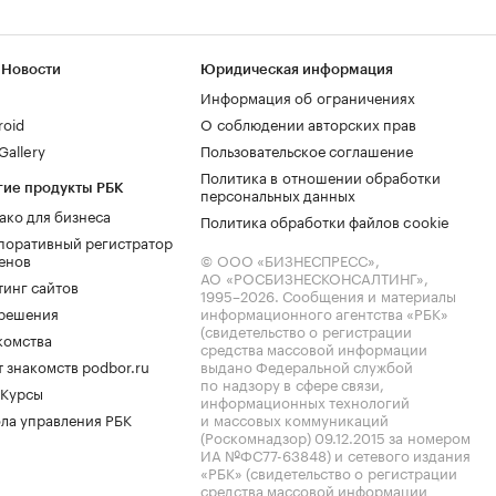
 Новости
Юридическая информация
Информация об ограничениях
roid
О соблюдении авторских прав
allery
Пользовательское соглашение
Политика в отношении обработки
гие продукты РБК
персональных данных
ако для бизнеса
Политика обработки файлов cookie
поративный регистратор
енов
© ООО «БИЗНЕСПРЕСС»,
АО «РОСБИЗНЕСКОНСАЛТИНГ»,
тинг сайтов
1995–2026
. Сообщения и материалы
.решения
информационного агентства «РБК»
(свидетельство о регистрации
комства
средства массовой информации
 знакомств podbor.ru
выдано Федеральной службой
по надзору в сфере связи,
 Курсы
информационных технологий
ла управления РБК
и массовых коммуникаций
(Роскомнадзор) 09.12.2015 за номером
ИА №ФС77-63848) и сетевого издания
«РБК» (свидетельство о регистрации
средства массовой информации