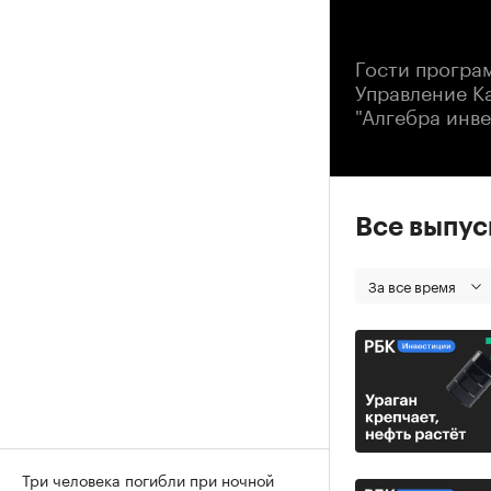
00
Гости програ
Управление К
"Алгебра инв
Все выпу
За все время
Три человека погибли при ночной