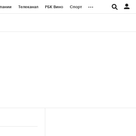
...
пании
Телеканал
РБК Вино
Спорт
ые проекты
Город
Стиль
Крипто
Спецпроекты СПб
логии и медиа
Финансы