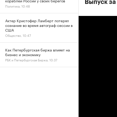
кораблей России у своих берегов
Выпуск за
Политика, 10:48
Актер Кристофер Ламберт потерял
сознание во время автограф-сессии в
США
Общество, 10:47
Как Петербургская биржа влияет на
бизнес и экономику
РБК и Петербургская Биржа, 10:37