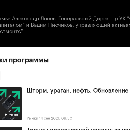
:00
/
00:00
ммы: Александр Лосев, Генеральный Директор УК "
апиталом" и Вадим Писчиков, управляющий актива
естментс"
ски программы
Шторм, ураган, нефть. Обновлени
20:00
Рынки
14 сен 2021, 09:50