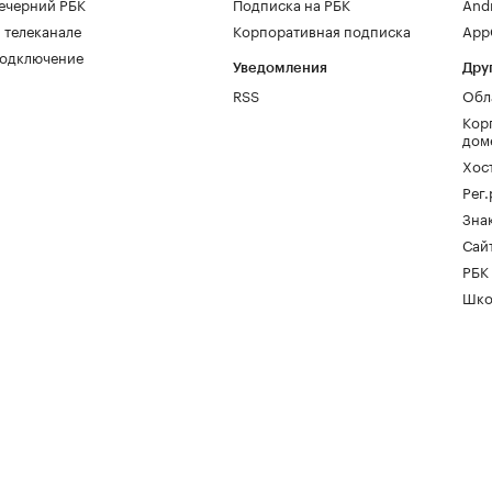
ечерний РБК
Подписка на РБК
And
 телеканале
Корпоративная подписка
AppG
одключение
Уведомления
Дру
RSS
Обл
Кор
дом
Хос
Рег
Зна
Сайт
РБК
Шко