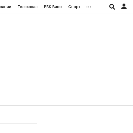
...
пании
Телеканал
РБК Вино
Спорт
ые проекты
Город
Стиль
Крипто
Спецпроекты СПб
логии и медиа
Финансы