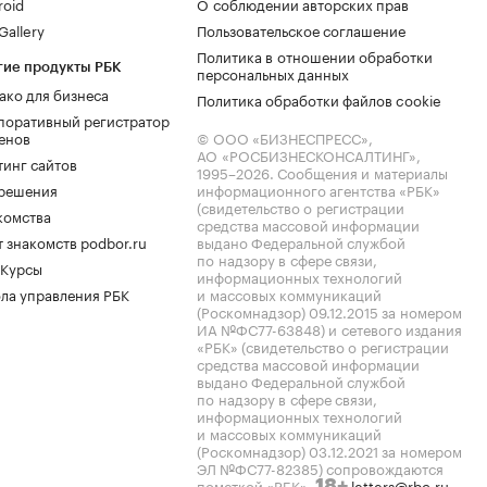
roid
О соблюдении авторских прав
allery
Пользовательское соглашение
Политика в отношении обработки
гие продукты РБК
персональных данных
ако для бизнеса
Политика обработки файлов cookie
поративный регистратор
енов
© ООО «БИЗНЕСПРЕСС»,
АО «РОСБИЗНЕСКОНСАЛТИНГ»,
тинг сайтов
1995–2026
. Сообщения и материалы
.решения
информационного агентства «РБК»
(свидетельство о регистрации
комства
средства массовой информации
 знакомств podbor.ru
выдано Федеральной службой
по надзору в сфере связи,
 Курсы
информационных технологий
ла управления РБК
и массовых коммуникаций
(Роскомнадзор) 09.12.2015 за номером
ИА №ФС77-63848) и сетевого издания
«РБК» (свидетельство о регистрации
средства массовой информации
выдано Федеральной службой
по надзору в сфере связи,
информационных технологий
и массовых коммуникаций
(Роскомнадзор) 03.12.2021 за номером
ЭЛ №ФС77-82385) сопровождаются
пометкой «РБК».
letters@rbc.ru
18+