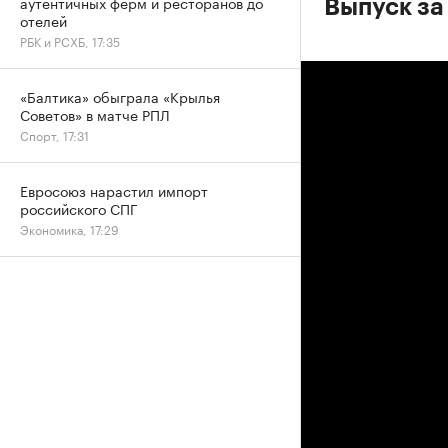
аутентичных ферм и ресторанов до
Выпуск за
отелей
РБК и РСХБ, 17:35
«Балтика» обыграла «Крылья
Советов» в матче РПЛ
Спорт, 17:31
Евросоюз нарастил импорт
российского СПГ
Экономика, 17:29