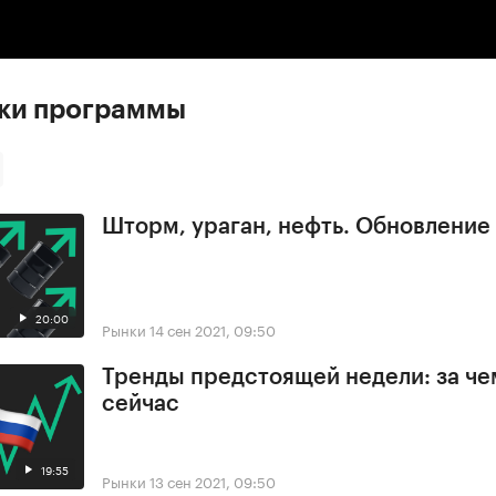
:00
/
00:00
ски программы
Шторм, ураган, нефть. Обновлени
20:00
Рынки
14 сен 2021, 09:50
Тренды предстоящей недели: за че
сейчас
19:55
Рынки
13 сен 2021, 09:50