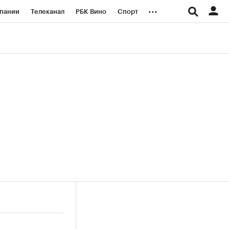
...
пании
Телеканал
РБК Вино
Спорт
ые проекты
Город
Стиль
Крипто
Спецпроекты СПб
логии и медиа
Финансы