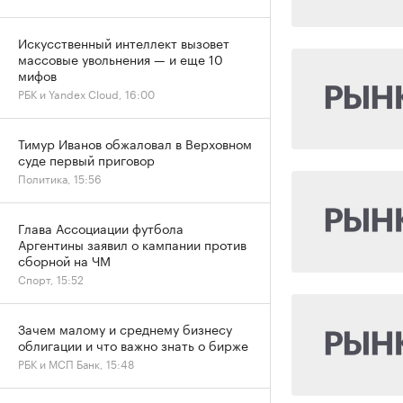
Искусственный интеллект вызовет
массовые увольнения — и еще 10
мифов
РБК и Yandex Cloud, 16:00
Тимур Иванов обжаловал в Верховном
суде первый приговор
Политика, 15:56
Глава Ассоциации футбола
Аргентины заявил о кампании против
сборной на ЧМ
Спорт, 15:52
Зачем малому и среднему бизнесу
облигации и что важно знать о бирже
РБК и МСП Банк, 15:48