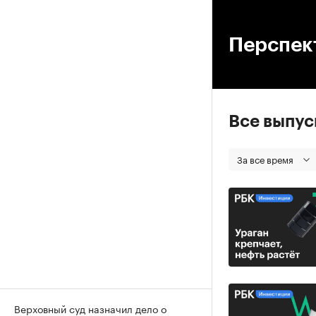
00
Перспек
Все выпу
За все время
Верховный суд назначил дело о