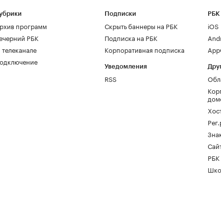
убрики
Подписки
РБК
рхив программ
Скрыть баннеры на РБК
iOS
ечерний РБК
Подписка на РБК
And
 телеканале
Корпоративная подписка
AppG
одключение
Уведомления
Дру
RSS
Обл
Кор
дом
Хос
Рег
Зна
Сайт
РБК
Шко