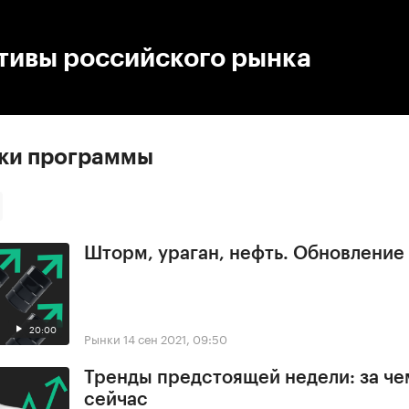
:00
/
00:00
тивы российского рынка
ски программы
Шторм, ураган, нефть. Обновлени
20:00
Рынки
14 сен 2021, 09:50
Тренды предстоящей недели: за че
сейчас