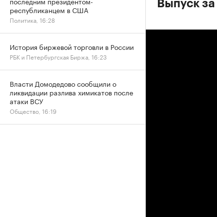
последним президентом-
Выпуск за
республиканцем в США
Политика, 16:28
История биржевой торговли в России
РБК и Петербургская Биржа, 16:23
Власти Домодедово сообщили о
ликвидации разлива химикатов после
атаки ВСУ
Общество, 16:19