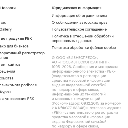
 Новости
Юридическая информация
Информация об ограничениях
roid
О соблюдении авторских прав
allery
Пользовательское соглашение
Политика в отношении обработки
гие продукты РБК
персональных данных
ако для бизнеса
Политика обработки файлов cookie
поративный регистратор
енов
© ООО «БИЗНЕСПРЕСС»,
АО «РОСБИЗНЕСКОНСАЛТИНГ»,
тинг сайтов
1995–2026
. Сообщения и материалы
.решения
информационного агентства «РБК»
(свидетельство о регистрации
комства
средства массовой информации
 знакомств podbor.ru
выдано Федеральной службой
по надзору в сфере связи,
 Курсы
информационных технологий
ла управления РБК
и массовых коммуникаций
(Роскомнадзор) 09.12.2015 за номером
ИА №ФС77-63848) и сетевого издания
«РБК» (свидетельство о регистрации
средства массовой информации
выдано Федеральной службой
по надзору в сфере связи,