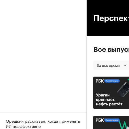
00
Перспек
Все выпу
За все время
Орешкин рассказал, когда применять
ИИ неэффективно