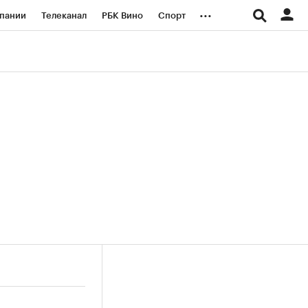
...
пании
Телеканал
РБК Вино
Спорт
ые проекты
Город
Стиль
Крипто
Спецпроекты СПб
логии и медиа
Финансы