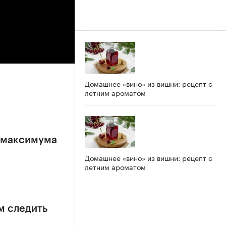
Домашнее «вино» из вишни: рецепт с
летним ароматом
е максимума
Домашнее «вино» из вишни: рецепт с
летним ароматом
м следить