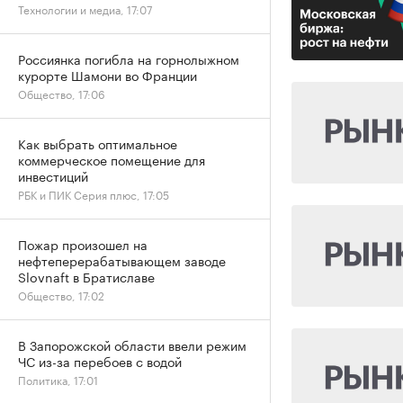
Технологии и медиа, 17:07
Россиянка погибла на горнолыжном
курорте Шамони во Франции
Общество, 17:06
Как выбрать оптимальное
коммерческое помещение для
инвестиций
РБК и ПИК Серия плюс, 17:05
Пожар произошел на
нефтеперерабатывающем заводе
Slovnaft в Братиславе
Общество, 17:02
В Запорожской области ввели режим
ЧС из-за перебоев с водой
Политика, 17:01