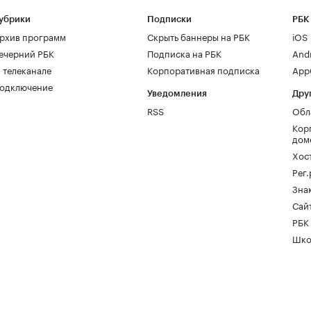
убрики
Подписки
РБК
рхив программ
Скрыть баннеры на РБК
iOS
ечерний РБК
Подписка на РБК
And
 телеканале
Корпоративная подписка
AppG
одключение
Уведомления
Дру
RSS
Обл
Кор
дом
Хос
Рег
Зна
Сайт
РБК
Шко