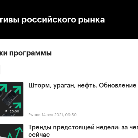
:00
/
00:00
тивы российского рынка
ски программы
Шторм, ураган, нефть. Обновлени
20:00
Рынки
14 сен 2021, 09:50
Тренды предстоящей недели: за че
сейчас