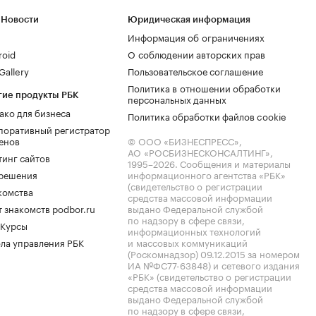
 Новости
Юридическая информация
Информация об ограничениях
roid
О соблюдении авторских прав
allery
Пользовательское соглашение
Политика в отношении обработки
гие продукты РБК
персональных данных
ако для бизнеса
Политика обработки файлов cookie
поративный регистратор
енов
© ООО «БИЗНЕСПРЕСС»,
АО «РОСБИЗНЕСКОНСАЛТИНГ»,
тинг сайтов
1995–2026
. Сообщения и материалы
.решения
информационного агентства «РБК»
(свидетельство о регистрации
комства
средства массовой информации
 знакомств podbor.ru
выдано Федеральной службой
по надзору в сфере связи,
 Курсы
информационных технологий
ла управления РБК
и массовых коммуникаций
(Роскомнадзор) 09.12.2015 за номером
ИА №ФС77-63848) и сетевого издания
«РБК» (свидетельство о регистрации
средства массовой информации
выдано Федеральной службой
по надзору в сфере связи,