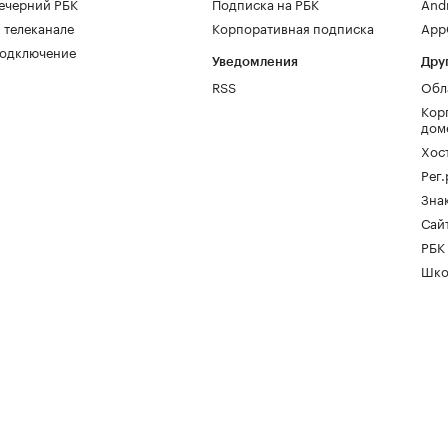
ечерний РБК
Подписка на РБК
And
 телеканале
Корпоративная подписка
AppG
одключение
Уведомления
Дру
RSS
Обл
Кор
дом
Хос
Рег
Зна
Сайт
РБК
Шко