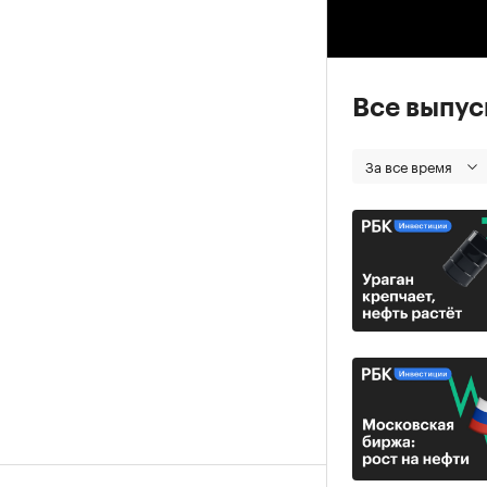
00
Все выпу
За все время