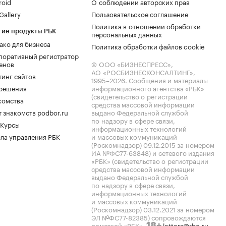
roid
О соблюдении авторских прав
allery
Пользовательское соглашение
Политика в отношении обработки
гие продукты РБК
персональных данных
ако для бизнеса
Политика обработки файлов cookie
поративный регистратор
енов
© ООО «БИЗНЕСПРЕСС»,
АО «РОСБИЗНЕСКОНСАЛТИНГ»,
тинг сайтов
1995–2026
. Сообщения и материалы
.решения
информационного агентства «РБК»
(свидетельство о регистрации
комства
средства массовой информации
 знакомств podbor.ru
выдано Федеральной службой
по надзору в сфере связи,
 Курсы
информационных технологий
ла управления РБК
и массовых коммуникаций
(Роскомнадзор) 09.12.2015 за номером
ИА №ФС77-63848) и сетевого издания
«РБК» (свидетельство о регистрации
средства массовой информации
выдано Федеральной службой
по надзору в сфере связи,
информационных технологий
и массовых коммуникаций
(Роскомнадзор) 03.12.2021 за номером
ЭЛ №ФС77-82385) сопровождаются
пометкой «РБК».
letters@rbc.ru
18+