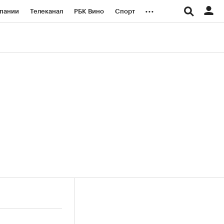
...
пании
Телеканал
РБК Вино
Спорт
ые проекты
Город
Стиль
Крипто
Спецпроекты СПб
логии и медиа
Финансы