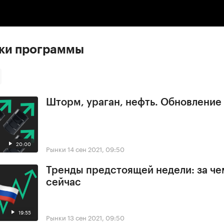
:00
/
00:00
ски программы
Шторм, ураган, нефть. Обновлени
20:00
Рынки
14 сен 2021, 09:50
Тренды предстоящей недели: за че
сейчас
19:55
Рынки
13 сен 2021, 09:50