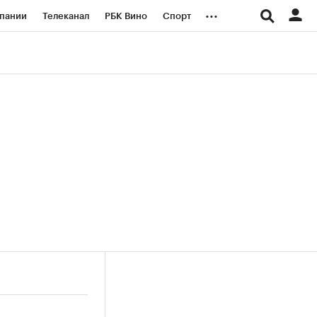
...
пании
Телеканал
РБК Вино
Спорт
ые проекты
Город
Стиль
Крипто
Спецпроекты СПб
логии и медиа
Финансы