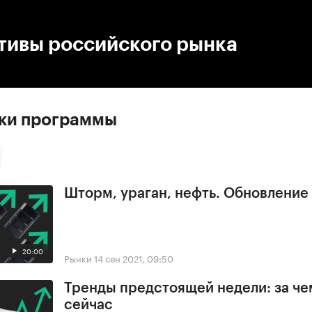
:00
/
00:00
тивы российского рынка
ски программы
Шторм, ураган, нефть. Обновлени
20:00
Рынки
14 сен 2021, 09:50
Тренды предстоящей недели: за че
сейчас