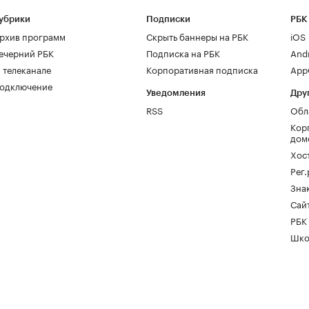
убрики
Подписки
РБК
рхив программ
Скрыть баннеры на РБК
iOS
ечерний РБК
Подписка на РБК
And
 телеканале
Корпоративная подписка
AppG
одключение
Уведомления
Дру
RSS
Обл
Кор
дом
Хос
Рег
Зна
Сайт
РБК
Шко