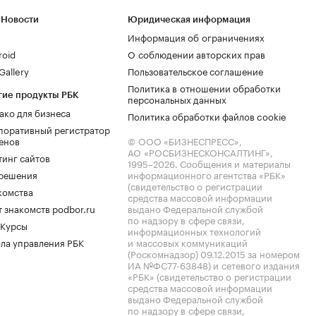
 Новости
Юридическая информация
Информация об ограничениях
roid
О соблюдении авторских прав
allery
Пользовательское соглашение
Политика в отношении обработки
гие продукты РБК
персональных данных
ако для бизнеса
Политика обработки файлов cookie
поративный регистратор
енов
© ООО «БИЗНЕСПРЕСС»,
АО «РОСБИЗНЕСКОНСАЛТИНГ»,
тинг сайтов
1995–2026
. Сообщения и материалы
.решения
информационного агентства «РБК»
(свидетельство о регистрации
комства
средства массовой информации
 знакомств podbor.ru
выдано Федеральной службой
по надзору в сфере связи,
 Курсы
информационных технологий
ла управления РБК
и массовых коммуникаций
(Роскомнадзор) 09.12.2015 за номером
ИА №ФС77-63848) и сетевого издания
«РБК» (свидетельство о регистрации
средства массовой информации
выдано Федеральной службой
по надзору в сфере связи,