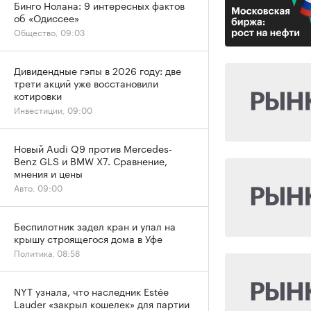
Бинго Нолана: 9 интересных фактов
об «Одиссее»
Общество, 09:03
Дивидендные гэпы в 2026 году: две
трети акций уже восстановили
котировки
Инвестиции, 09:00
Новый Audi Q9 против Mercedes-
Benz GLS и BMW X7. Сравнение,
мнения и цены
Авто, 09:00
Беспилотник задел кран и упал на
крышу строящегося дома в Уфе
Политика, 08:58
NYT узнала, что наследник Estée
Lauder «закрыл кошелек» для партии