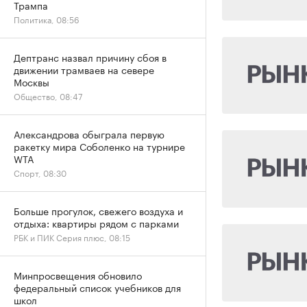
Трампа
Политика, 08:56
Дептранс назвал причину сбоя в
движении трамваев на севере
Москвы
Общество, 08:47
Александрова обыграла первую
ракетку мира Соболенко на турнире
WTA
Спорт, 08:30
Больше прогулок, свежего воздуха и
отдыха: квартиры рядом с парками
РБК и ПИК Серия плюс, 08:15
Минпросвещения обновило
федеральный список учебников для
школ