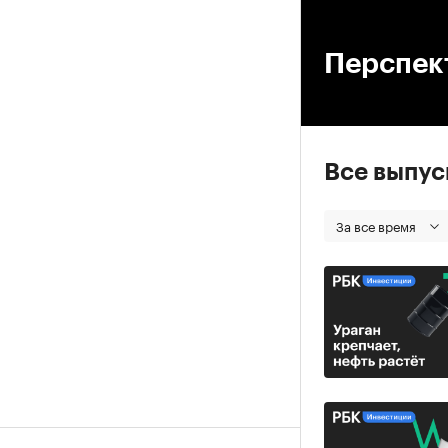
00
Перспек
Все выпу
За все время