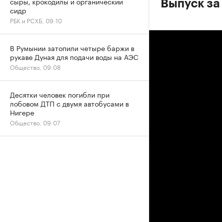
сыры, крокодилы и органический
Выпуск за
сидр
РБК и РСХБ, 09:10
В Румынии затопили четыре баржи в
рукаве Дуная для подачи воды на АЭС
Общество, 09:08
Десятки человек погибли при
лобовом ДТП с двумя автобусами в
Нигере
Общество, 09:07