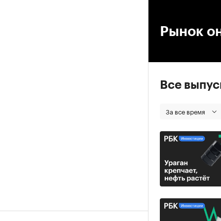
00
Рынок о
Все выпу
За все время