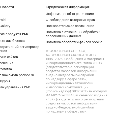
 Новости
Юридическая информация
Информация об ограничениях
roid
О соблюдении авторских прав
allery
Пользовательское соглашение
Политика в отношении обработки
гие продукты РБК
персональных данных
ако для бизнеса
Политика обработки файлов cookie
поративный регистратор
енов
© ООО «БИЗНЕСПРЕСС»,
АО «РОСБИЗНЕСКОНСАЛТИНГ»,
тинг сайтов
1995–2026
. Сообщения и материалы
.решения
информационного агентства «РБК»
(свидетельство о регистрации
комства
средства массовой информации
 знакомств podbor.ru
выдано Федеральной службой
по надзору в сфере связи,
 Курсы
информационных технологий
ла управления РБК
и массовых коммуникаций
(Роскомнадзор) 09.12.2015 за номером
ИА №ФС77-63848) и сетевого издания
«РБК» (свидетельство о регистрации
средства массовой информации
выдано Федеральной службой
по надзору в сфере связи,