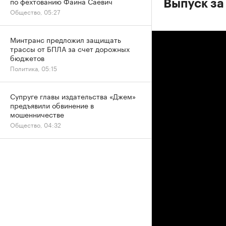
по фехтованию Фаина Саевич
Выпуск за
Общество, 05:27
Минтранс предложил защищать
трассы от БПЛА за счет дорожных
бюджетов
Политика, 05:15
Супруге главы издательства «Джем»
предъявили обвинение в
мошенничестве
Общество, 04:32