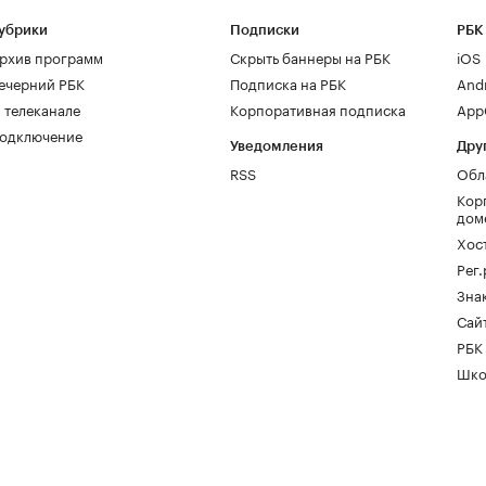
убрики
Подписки
РБК
рхив программ
Скрыть баннеры на РБК
iOS
ечерний РБК
Подписка на РБК
And
 телеканале
Корпоративная подписка
AppG
одключение
Уведомления
Дру
RSS
Обл
Кор
дом
Хос
Рег
Зна
Сайт
РБК
Шко