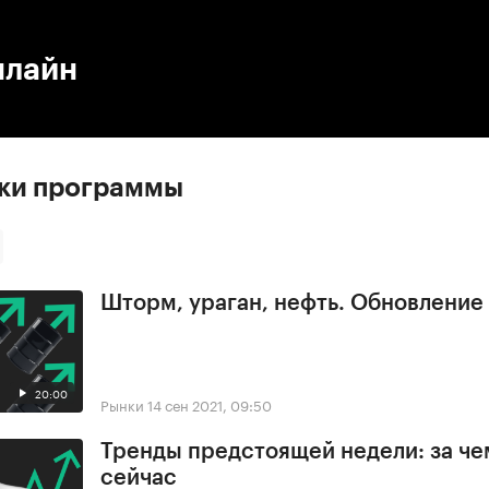
:00
/
00:00
нлайн
ски программы
Шторм, ураган, нефть. Обновлени
20:00
Рынки
14 сен 2021, 09:50
Тренды предстоящей недели: за че
сейчас