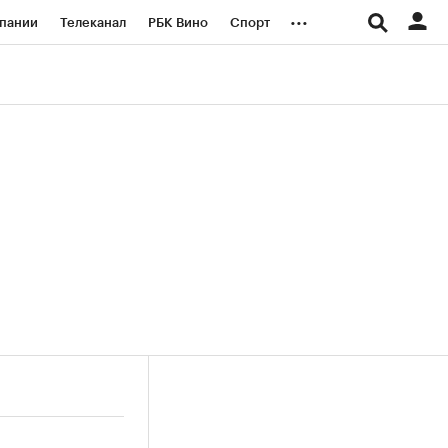
...
пании
Телеканал
РБК Вино
Спорт
ые проекты
Город
Стиль
Крипто
Спецпроекты СПб
логии и медиа
Финансы