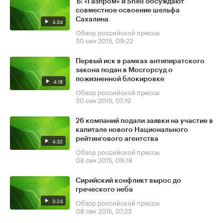
Ъ: «Газпром» и Shell обсуждают
совместное освоение шельфа
Сахалина
4:34
Обзор российской прессы
30 сен 2015, 09:22
Первый иск в рамках антипиратского
закона подан в Мосгорсуд о
пожизненной блокировке
4:18
Обзор российской прессы
30 сен 2015, 07:19
26 компаний подали заявки на участие в
капитале нового Национального
рейтингового агентства
4:32
Обзор российской прессы
08 сен 2015, 09:18
Сирийский конфликт вырос до
греческого неба
3:24
Обзор российской прессы
08 сен 2015, 07:23