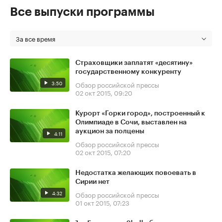
Все выпуски программы
За все время
Страховщики заплатят «десятину»
государственному конкуренту
3:50
Обзор российской прессы
02 окт 2015, 09:20
Курорт «Горки город», построенный к
Олимпиаде в Сочи, выставлен на
аукцион за полцены
4:11
Обзор российской прессы
02 окт 2015, 07:20
Недостатка желающих повоевать в
Сирии нет
4:32
Обзор российской прессы
01 окт 2015, 07:23