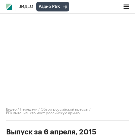
ВИДЕО
Видео
/
Передачи
/
Обзор российской прессы
/
РБК выяснил, кто моет российскую армию
Выпуск за 6 апреля, 2015