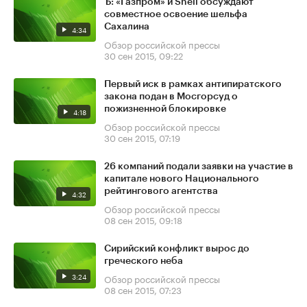
Ъ: «Газпром» и Shell обсуждают
совместное освоение шельфа
Сахалина
4:34
Обзор российской прессы
30 сен 2015, 09:22
Первый иск в рамках антипиратского
закона подан в Мосгорсуд о
пожизненной блокировке
4:18
Обзор российской прессы
30 сен 2015, 07:19
26 компаний подали заявки на участие в
капитале нового Национального
рейтингового агентства
4:32
Обзор российской прессы
08 сен 2015, 09:18
Сирийский конфликт вырос до
греческого неба
3:24
Обзор российской прессы
08 сен 2015, 07:23