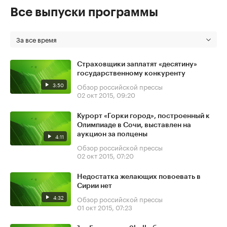
Все выпуски программы
За все время
Страховщики заплатят «десятину»
государственному конкуренту
3:50
Обзор российской прессы
02 окт 2015, 09:20
Курорт «Горки город», построенный к
Олимпиаде в Сочи, выставлен на
аукцион за полцены
4:11
Обзор российской прессы
02 окт 2015, 07:20
Недостатка желающих повоевать в
Сирии нет
4:32
Обзор российской прессы
01 окт 2015, 07:23