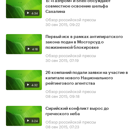
Ъ: «Газпром» и Shell обсуждают
совместное освоение шельфа
Сахалина
4:34
Обзор российской прессы
30 сен 2015, 09:22
Первый иск в рамках антипиратского
закона подан в Мосгорсуд о
пожизненной блокировке
4:18
Обзор российской прессы
30 сен 2015, 07:19
26 компаний подали заявки на участие в
капитале нового Национального
рейтингового агентства
4:32
Обзор российской прессы
08 сен 2015, 09:18
Сирийский конфликт вырос до
греческого неба
3:24
Обзор российской прессы
08 сен 2015, 07:23