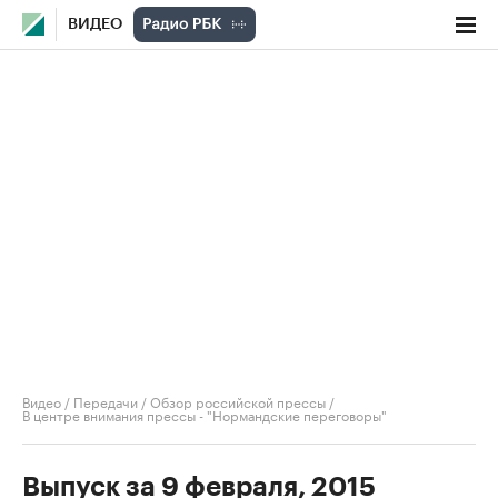
ВИДЕО
Видео
/
Передачи
/
Обзор российской прессы
/
В центре внимания прессы - "Нормандские переговоры"
Выпуск за 9 февраля, 2015