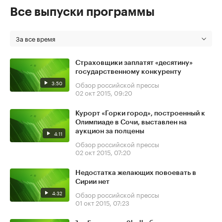
Все выпуски программы
За все время
Страховщики заплатят «десятину»
государственному конкуренту
3:50
Обзор российской прессы
02 окт 2015, 09:20
Курорт «Горки город», построенный к
Олимпиаде в Сочи, выставлен на
аукцион за полцены
4:11
Обзор российской прессы
02 окт 2015, 07:20
Недостатка желающих повоевать в
Сирии нет
4:32
Обзор российской прессы
01 окт 2015, 07:23