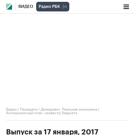
ВИДЕО
Видео
/
Передачи
/
Демидович. Реальная экономика
/
Антикризисный план: секвестр бюджета
Выпуск за 17 января, 2017