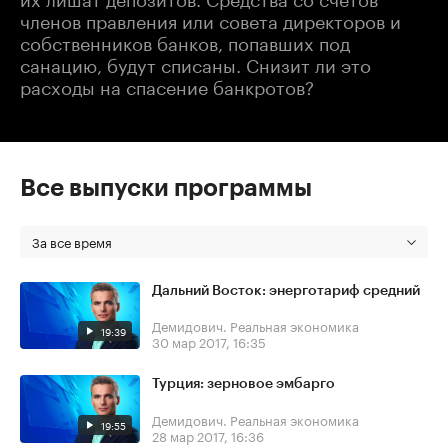
членов правления или совета директоров и
собственников банков, попавших под
санацию, будут списаны. Снизит ли это
расходы на спасение банкротов?
Все выпуски программы
За все время
Дальний Восток: энерготариф средний
Демидович. Реальная экономика
19:39
30 мар 2017, 16:35
Турция: зерновое эмбарго
Демидович. Реальная экономика
19:55
28 мар 2017, 16:36