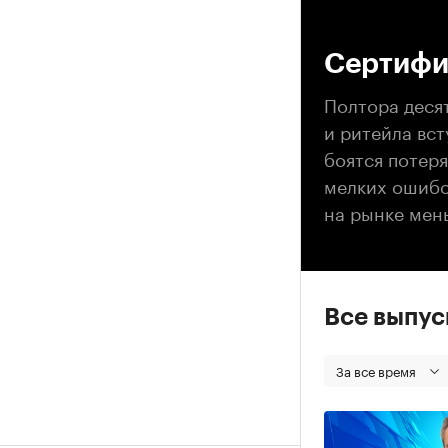
00
Сертифи
Полтора деся
и ритейла вс
боятся потеря
мелких ошибо
на рынке мен
Все выпу
За все время