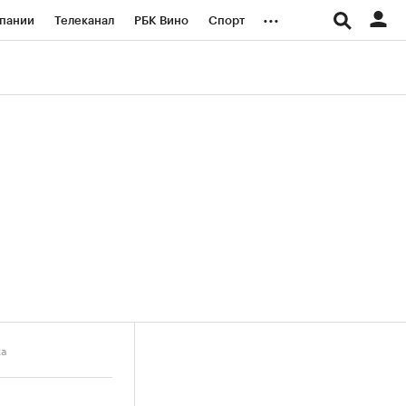
...
пании
Телеканал
РБК Вино
Спорт
ые проекты
Город
Стиль
Крипто
Спецпроекты СПб
логии и медиа
Финансы
ка