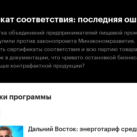
:00
/
00:00
кат соответствия: последняя о
тка объединений предпринимателей пищевой пр
тупили против законопроекта Минэкономразвития.
ть сертификаты соответствия и всю партию товара
к в документации, что чревато остановкой бизнес
ьше контрафактной продукции?
ски программы
Дальний Восток: энерготариф сред