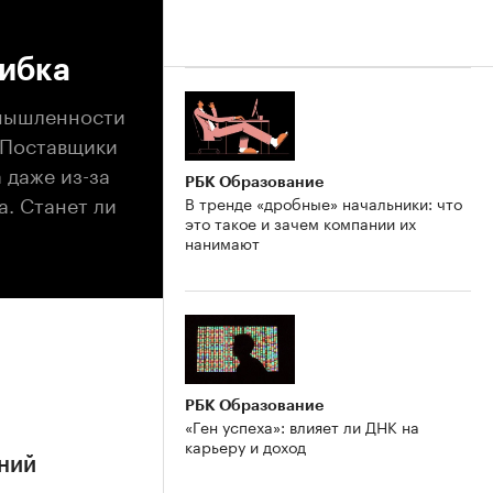
шибка
омышленности
 Поставщики
 даже из-за
РБК Образование
а. Станет ли
В тренде «дробные» начальники: что
это такое и зачем компании их
нанимают
РБК Образование
«Ген успеха»: влияет ли ДНК на
карьеру и доход
ний