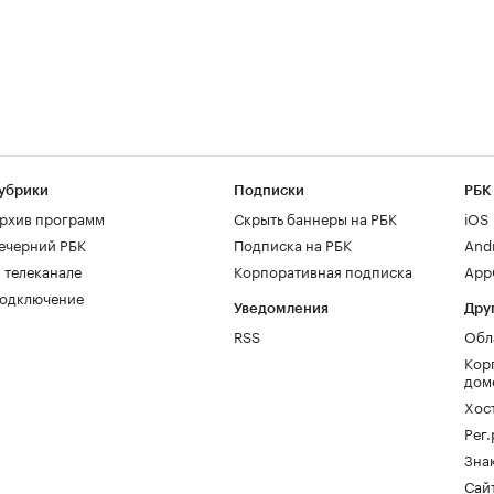
убрики
Подписки
РБК
рхив программ
Скрыть баннеры на РБК
iOS
ечерний РБК
Подписка на РБК
And
 телеканале
Корпоративная подписка
AppG
одключение
Уведомления
Дру
RSS
Обл
Кор
дом
Хос
Рег
Зна
Сайт