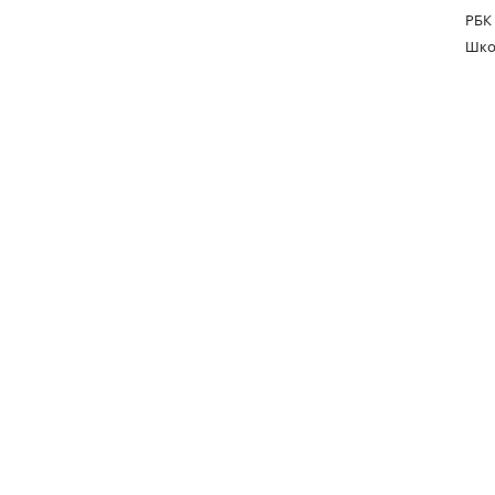
РБК
Шко