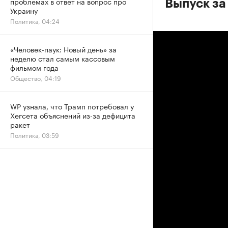
проблемах в ответ на вопрос про
Выпуск за
Украину
Политика, 04:24
«Человек-паук: Новый день» за
неделю стал самым кассовым
фильмом года
Общество, 04:19
WP узнала, что Трамп потребовал у
Хегсета объяснений из-за дефицита
ракет
Политика, 03:59