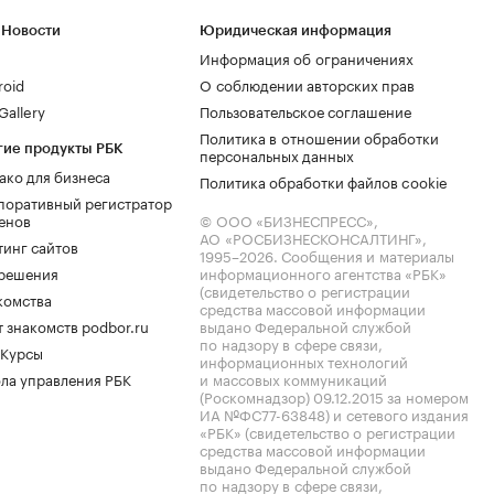
 Новости
Юридическая информация
Информация об ограничениях
roid
О соблюдении авторских прав
allery
Пользовательское соглашение
Политика в отношении обработки
гие продукты РБК
персональных данных
ако для бизнеса
Политика обработки файлов cookie
поративный регистратор
енов
© ООО «БИЗНЕСПРЕСС»,
АО «РОСБИЗНЕСКОНСАЛТИНГ»,
тинг сайтов
1995–2026
. Сообщения и материалы
.решения
информационного агентства «РБК»
(свидетельство о регистрации
комства
средства массовой информации
 знакомств podbor.ru
выдано Федеральной службой
по надзору в сфере связи,
 Курсы
информационных технологий
ла управления РБК
и массовых коммуникаций
(Роскомнадзор) 09.12.2015 за номером
ИА №ФС77-63848) и сетевого издания
«РБК» (свидетельство о регистрации
средства массовой информации
выдано Федеральной службой
по надзору в сфере связи,