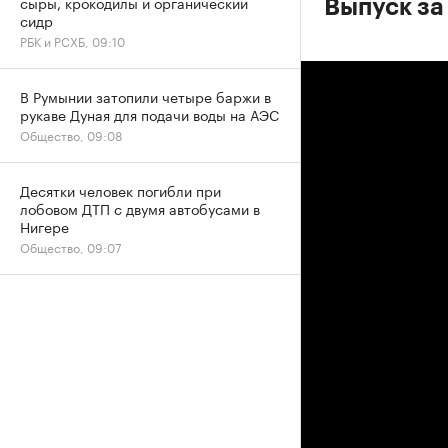
сыры, крокодилы и органический
Выпуск за
сидр
РБК и РСХБ, 09:10
В Румынии затопили четыре баржи в
рукаве Дуная для подачи воды на АЭС
Общество, 09:08
Десятки человек погибли при
лобовом ДТП с двумя автобусами в
Нигере
Общество, 09:07