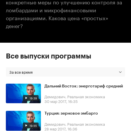
конкретные меры по улучшению контроля за
ломбардами и микрофинансовыми
организациями. Какова цена «простых»
денег?
Все выпуски программы
За все время
Дальний Восток: энерготариф средний
Демидович. Реальная экономика
19:39
30 мар 2017, 16:35
Турция: зерновое эмбарго
Демидович. Реальная экономика
19:55
28 мар 2017, 16:36