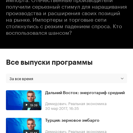
получили серьезный стимул для наращивания
производства и расширения своих позиций
на рынке. Импортеры и торговые сети
столкнулись с резким падением спроса. Кто
воспользовался шансом?
Все выпуски программы
За все время
Дальний Восток: энерготариф средний
Демидович. Реальная экономика
19:39
30 мар 2017, 16:35
Турция: зерновое эмбарго
Демидович. Реальная экономика
19:55