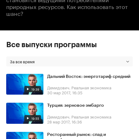
природных ресурсов. Как использовать этот
шанс?
Все выпуски программы
За все время
Дальний Восток: энерготариф средний
Демидович. Реальная экономика
19:39
30 мар 2017, 16:35
Турция: зерновое эмбарго
Демидович. Реальная экономика
19:55
28 мар 2017, 16:36
Ресторанный рынок: спад и