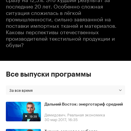
последние 20 лет. Особенно сложная
ситуация сложилась в лёгкой
промышленности, сильно завязанной на
поставки импортных тканей и материалов.
Каковы перспективы отечественных
производителей текстильной продукции и
обуви?
Все выпуски программы
За все время
Дальний Восток: энерготариф средний
Демидович. Реальная экономика
19:39
30 мар 2017, 16:35