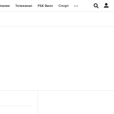
...
пании
Телеканал
РБК Вино
Спорт
ые проекты
Город
Стиль
Крипто
Спецпроекты СПб
логии и медиа
Финансы