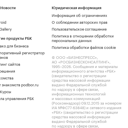
 Новости
Юридическая информация
Информация об ограничениях
roid
О соблюдении авторских прав
allery
Пользовательское соглашение
Политика в отношении обработки
гие продукты РБК
персональных данных
ако для бизнеса
Политика обработки файлов cookie
поративный регистратор
енов
© ООО «БИЗНЕСПРЕСС»,
АО «РОСБИЗНЕСКОНСАЛТИНГ»,
тинг сайтов
1995–2026
. Сообщения и материалы
.решения
информационного агентства «РБК»
(свидетельство о регистрации
комства
средства массовой информации
 знакомств podbor.ru
выдано Федеральной службой
по надзору в сфере связи,
 Курсы
информационных технологий
ла управления РБК
и массовых коммуникаций
(Роскомнадзор) 09.12.2015 за номером
ИА №ФС77-63848) и сетевого издания
«РБК» (свидетельство о регистрации
средства массовой информации
выдано Федеральной службой
по надзору в сфере связи,