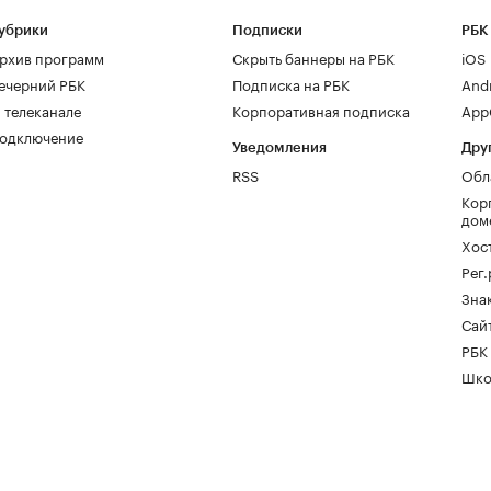
убрики
Подписки
РБК
рхив программ
Скрыть баннеры на РБК
iOS
ечерний РБК
Подписка на РБК
And
 телеканале
Корпоративная подписка
AppG
одключение
Уведомления
Дру
RSS
Обл
Кор
дом
Хос
Рег
Зна
Сайт
РБК
Шко