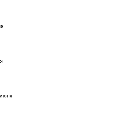
ня
ня
 июня