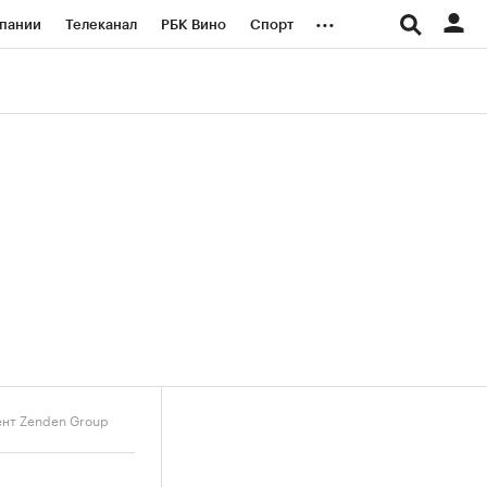
...
пании
Телеканал
РБК Вино
Спорт
ые проекты
Город
Стиль
Крипто
Спецпроекты СПб
логии и медиа
Финансы
ент Zenden Group