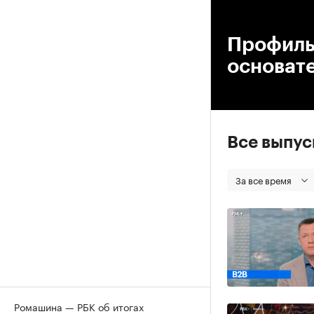
00
Профиль.
основате
Все выпу
За все время
Ромашина — РБК об итогах