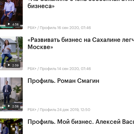
бизнеса»
4:58
РБК+ / Профиль
16 сен 2020, 07:46
«Развивать бизнес на Сахалине легч
Москве»
2:59
РБК+ / Профиль
14 сен 2020, 07:46
Профиль. Роман Смагин
2:58
РБК+ / Профиль
24 дек 2019, 12:50
Профиль. Мой бизнес. Алексей Вас