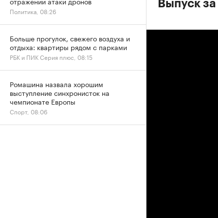
отражении атаки дронов
Выпуск за
Политика, 08:26
Больше прогулок, свежего воздуха и
отдыха: квартиры рядом с парками
РБК и ПИК Серия плюс, 08:15
Ромашина назвала хорошим
выступление синхронисток на
чемпионате Европы
Спорт, 08:06