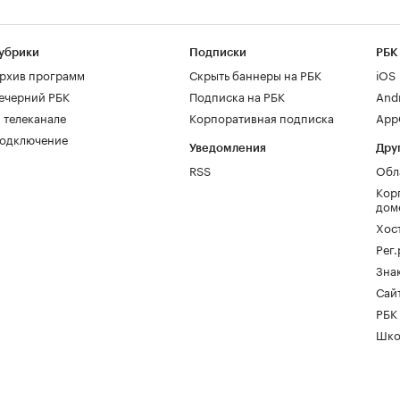
убрики
Подписки
РБК
рхив программ
Скрыть баннеры на РБК
iOS
ечерний РБК
Подписка на РБК
And
 телеканале
Корпоративная подписка
AppG
одключение
Уведомления
Дру
RSS
Обл
Кор
дом
Хос
Рег
Зна
Сайт
РБК
Шко