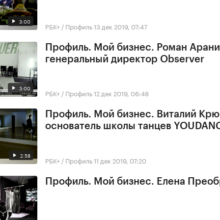
3:00
РБК+ / Профиль
13 дек 2019, 07:47
Профиль. Мой бизнес. Роман Арани
генеральный директор Observer
3:00
РБК+ / Профиль
12 дек 2019, 06:48
Профиль. Мой бизнес. Виталий Крю
основатель школы танцев YOUDAN
2:58
РБК+ / Профиль
11 дек 2019, 07:20
Профиль. Мой бизнес. Елена Прео