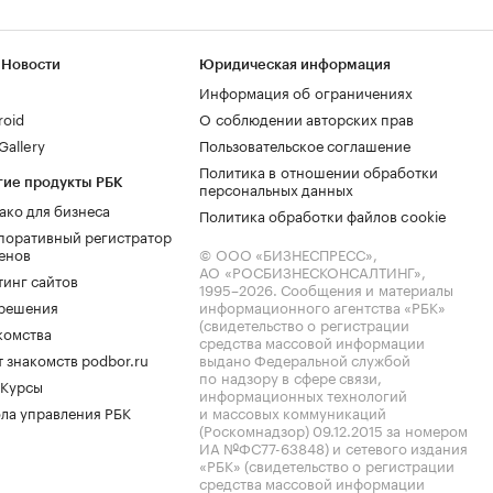
 Новости
Юридическая информация
Информация об ограничениях
roid
О соблюдении авторских прав
allery
Пользовательское соглашение
Политика в отношении обработки
гие продукты РБК
персональных данных
ако для бизнеса
Политика обработки файлов cookie
поративный регистратор
енов
© ООО «БИЗНЕСПРЕСС»,
АО «РОСБИЗНЕСКОНСАЛТИНГ»,
тинг сайтов
1995–2026
. Сообщения и материалы
.решения
информационного агентства «РБК»
(свидетельство о регистрации
комства
средства массовой информации
 знакомств podbor.ru
выдано Федеральной службой
по надзору в сфере связи,
 Курсы
информационных технологий
ла управления РБК
и массовых коммуникаций
(Роскомнадзор) 09.12.2015 за номером
ИА №ФС77-63848) и сетевого издания
«РБК» (свидетельство о регистрации
средства массовой информации