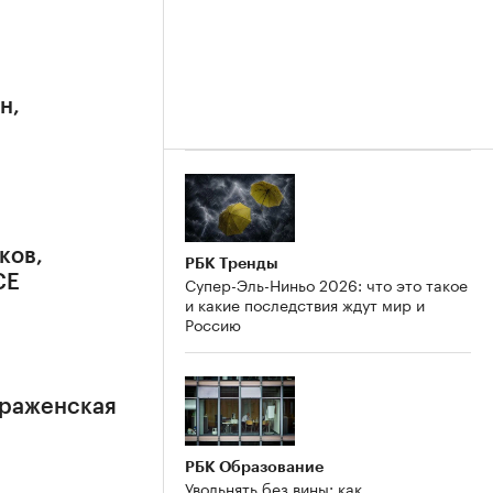
н,
ков,
РБК Тренды
CE
Супер-Эль-Ниньо 2026: что это такое
и какие последствия ждут мир и
Россию
браженская
РБК Образование
Увольнять без вины: как