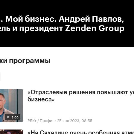
:00
/
00:00
 Мой бизнес. Андрей Павлов,
ль и президент Zenden Group
ски программы
«Отраслевые решения повышают у
бизнеса»
3:00
РБК+ / Профиль
25 янв 2023, 08:55
«На Сахалине очень особенная ат