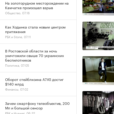
На золоторудном месторождении на
Камчатке произошел взрыв
Общество, 07:16
Как Ходынка стала новым центром
притяжения
РБК и Stone, 07:11
В Ростовской области за ночь
уничтожили свыше 70 украинских
беспилотников
Политика, 07:05
Оборот стейблкоина А7А5 достиг
$140 млрд
Финансы, 07:02
Зачем смартфону телеобъектив, 200
Мп и большой сенсор
РБК и Huawei, 06:32