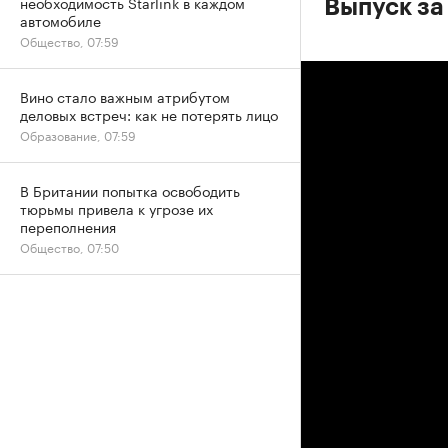
необходимость Starlink в каждом
Выпуск за
автомобиле
Общество, 07:59
Вино стало важным атрибутом
деловых встреч: как не потерять лицо
Образование, 07:59
В Британии попытка освободить
тюрьмы привела к угрозе их
переполнения
Общество, 07:50