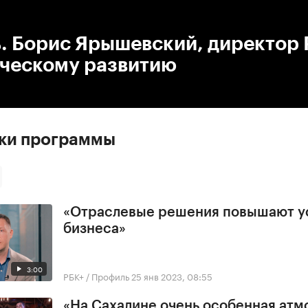
:00
/
00:00
. Борис Ярышевский, директор 
ическому развитию
ски программы
«Отраслевые решения повышают у
бизнеса»
3:00
РБК+ / Профиль
25 янв 2023, 08:55
«На Сахалине очень особенная ат