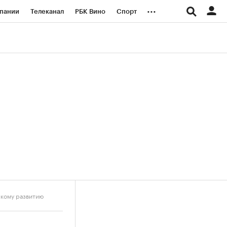
...
пании
Телеканал
РБК Вино
Спорт
ые проекты
Город
Стиль
Крипто
Спецпроекты СПб
логии и медиа
Финансы
скому развитию