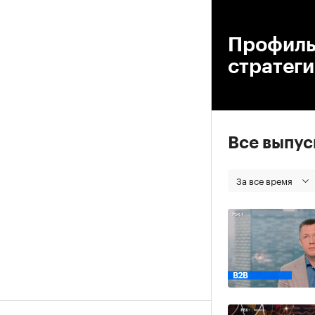
00
Профиль
стратег
Все выпу
За все время