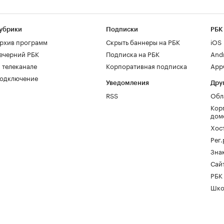
убрики
Подписки
РБК
рхив программ
Скрыть баннеры на РБК
iOS
ечерний РБК
Подписка на РБК
And
 телеканале
Корпоративная подписка
AppG
одключение
Уведомления
Дру
RSS
Обл
Кор
дом
Хос
Рег
Зна
Сайт
РБК
Шко