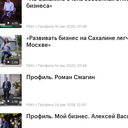
бизнеса»
4:58
РБК+ / Профиль
16 сен 2020, 07:46
«Развивать бизнес на Сахалине легч
Москве»
2:59
РБК+ / Профиль
14 сен 2020, 07:46
Профиль. Роман Смагин
2:58
РБК+ / Профиль
24 дек 2019, 12:50
Профиль. Мой бизнес. Алексей Вас