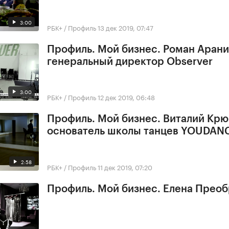
3:00
РБК+ / Профиль
13 дек 2019, 07:47
Профиль. Мой бизнес. Роман Арани
генеральный директор Observer
3:00
РБК+ / Профиль
12 дек 2019, 06:48
Профиль. Мой бизнес. Виталий Крю
основатель школы танцев YOUDAN
2:58
РБК+ / Профиль
11 дек 2019, 07:20
Профиль. Мой бизнес. Елена Прео